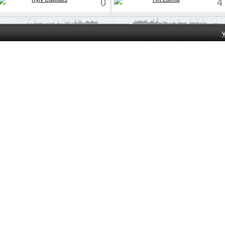
0
4
V