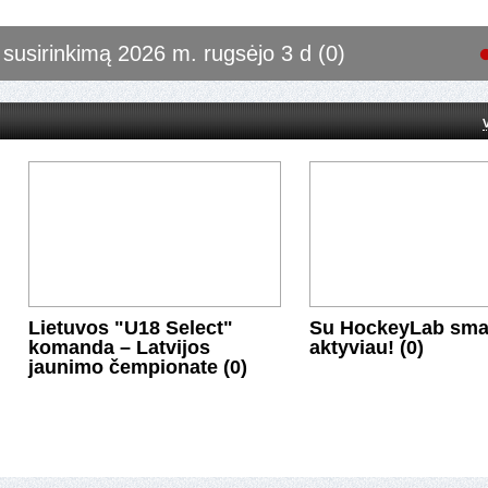
is asociacijos narių susirinkimas (0)
Lietuvos "U18 Select"
Su HockeyLab smag
komanda – Latvijos
aktyviau! (0)
jaunimo čempionate (0)