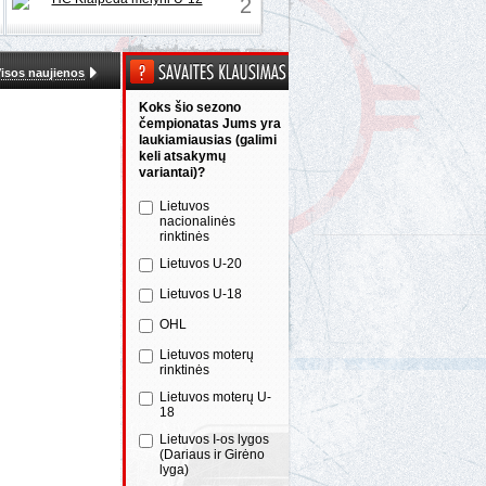
2
isos naujienos
Koks šio sezono
čempionatas Jums yra
laukiamiausias (galimi
keli atsakymų
variantai)?
Lietuvos
nacionalinės
rinktinės
Lietuvos U-20
Lietuvos U-18
OHL
Lietuvos moterų
rinktinės
Lietuvos moterų U-
18
Lietuvos I-os lygos
(Dariaus ir Girėno
lyga)