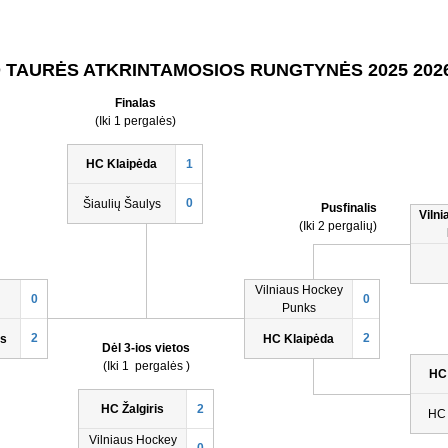
 TAURĖS ATKRINTAMOSIOS RUNGTYNĖS 2025 202
Finalas
(Iki 1 pergalės)
HC Klaipėda
1
0
Šiaulių Šaulys
Pusfinalis
Viln
(Iki 2 pergalių)
Vilniaus Hockey
0
0
Punks
2
2
ys
HC Klaipėda
Dėl 3-ios vietos
(Iki 1 pergalės )
HC
HC Žalgiris
2
HC 
Vilniaus Hockey