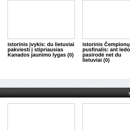
Istorinis įvykis: du lietuviai
Istorinis Čempionų
pakviesti į stipriausias
pusfinalis: ant ledo
Kanados jaunimo lygas (0)
pasirodė net du
lietuviai (0)