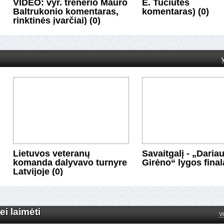
VIDEO: vyr. trenerio Mauro
E. Tučiūtės
Baltrukonio komentaras,
komentaras) (0)
rinktinės įvarčiai) (0)
Lietuvos veteranų
Savaitgalį - „Dariau
komanda dalyvavo turnyre
Girėno“ lygos finala
Latvijoje (0)
i laimėti
i laimėti
Vi