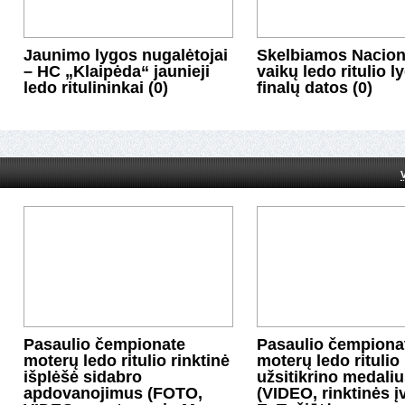
Jaunimo lygos nugalėtojai
Skelbiamos Nacion
– HC „Klaipėda“ jaunieji
vaikų ledo ritulio l
ledo ritulininkai (0)
finalų datos (0)
Pasaulio čempionate
Pasaulio čempiona
moterų ledo ritulio rinktinė
moterų ledo ritulio 
išplėšė sidabro
užsitikrino medali
apdovanojimus (FOTO,
(VIDEO, rinktinės įv