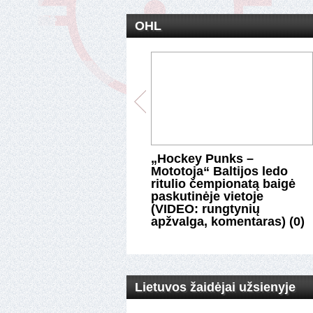
OHL
rgija“ minimaliu
„Hockey Punks –
tumu nusileido lygos
Mototoja“ Baltijos ledo
iams (įvyks serija dėl
ritulio čempionatą baigė
uvos čempiono
paskutinėje vietoje
) (0)
(VIDEO: rungtynių
apžvalga, komentaras) (0)
Lietuvos žaidėjai užsienyje