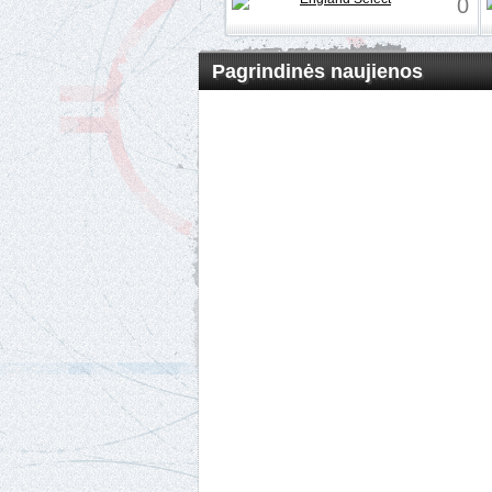
0
Pagrindinės naujienos