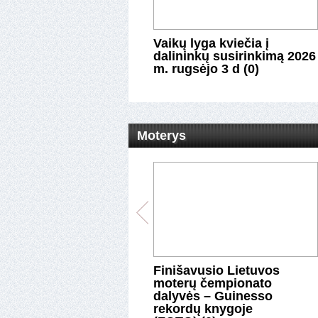
e šeštadienį vyks
Vaikų lyga kviečia į
naras pipirų
dalininkų susirinkimą 2026
ms (0)
m. rugsėjo 3 d (0)
Moterys
pėdos ledo ritulininkės
Finišavusio Lietuvos
ltijos moterų
moterų čempionato
ionato finale (0)
dalyvės – Guinesso
rekordų knygoje