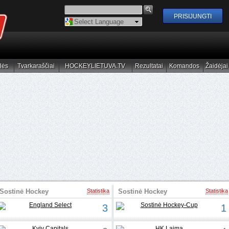
Powered by
Translate
lės
Tvarkaraščiai
HOCKEYLIETUVA.TV
Rezultatai
Komandos
Žaidėjai
elės
Tvarkaraščiai
HOCKEYLIETUVA.TV
Rezultatai
Komandos
Žaidėjai
Sostinė Hockey
Statistika
Sostinė Hockey
Statistika
Girls' Cup
Girls' Cup
3
1