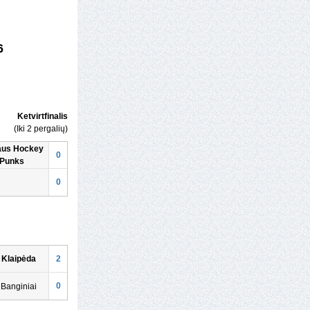
6
Ketvirtfinalis
(Iki 2 pergalių)
iaus Hockey
0
Punks
0
 Klaipėda
2
0
Banginiai