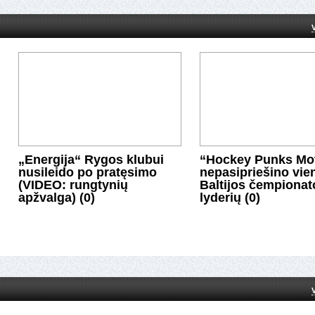
„Energija“ Rygos klubui
“Hockey Punks Mot
nusileido po pratęsimo
nepasipriešino vie
(VIDEO: rungtynių
Baltijos čempionat
apžvalga) (0)
lyderių (0)