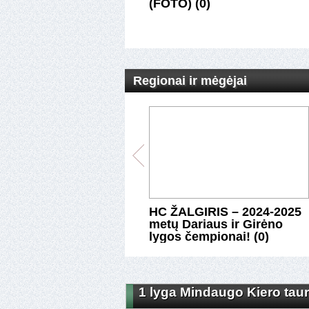
(FOTO) (0)
Regionai ir mėgėjai
us ir Girėno lyga:
HC ŽALGIRIS – 2024-2025
aujantis KARYS ir
metų Dariaus ir Girėno
įžęs ROKIŠKIS. (0)
lygos čempionai! (0)
1 lyga Mindaugo Kiero taure
1 lyga Mindaugo Kiero taure