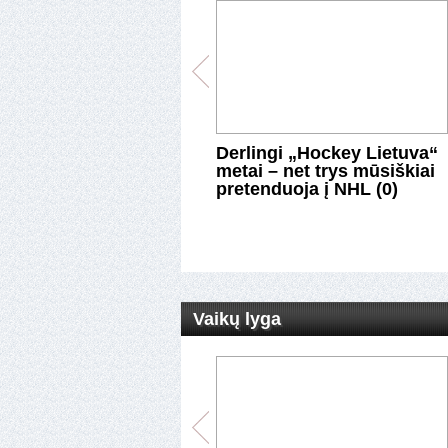
leinikovas, U.Čižas ir
Derlingi „Hockey Lietuva“
nkulis sezoną pradėjo
metai – net trys mūsiškiai
iais (0)
pretenduoja į NHL (0)
Vaikų lyga