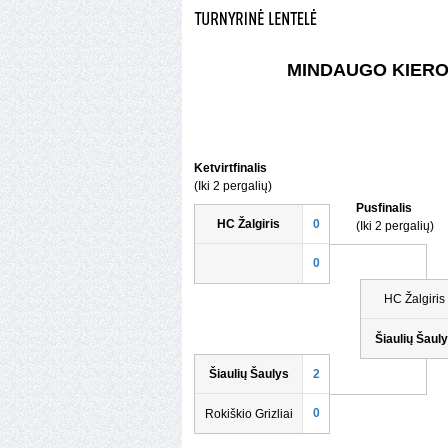
MINDAUGO KIERO
Ketvirtfinalis
(Iki 2 pergalių)
Pusfinalis
HC Žalgiris
0
(Iki 2 pergalių)
0
HC Žalgiris
Šiaulių Šaul
Šiaulių Šaulys
2
0
Rokiškio Grizliai