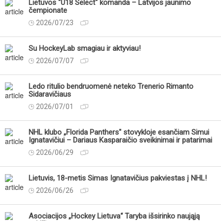
Lietuvos "U18 Select" komanda – Latvijos jaunimo
čempionate
2026/07/23
Su HockeyLab smagiau ir aktyviau!
2026/07/07
Ledo ritulio bendruomenė neteko Trenerio Rimanto
Sidaravičiaus
2026/07/01
NHL klubo „Florida Panthers" stovykloje esančiam Simui
Ignatavičiui – Dariaus Kasparaičio sveikinimai ir patarimai
2026/06/29
Lietuvis, 18-metis Simas Ignatavičius pakviestas į NHL!
2026/06/26
Asociacijos „Hockey Lietuva“ Taryba išsirinko naująją