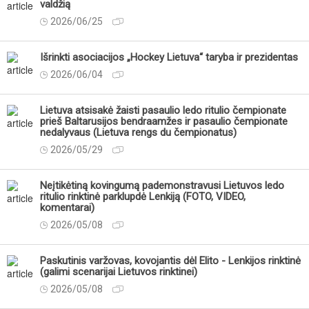
valdžią
2026/06/25
Išrinkti asociacijos „Hockey Lietuva“ taryba ir prezidentas
2026/06/04
Lietuva atsisakė žaisti pasaulio ledo ritulio čempionate
prieš Baltarusijos bendraamžes ir pasaulio čempionate
nedalyvaus (Lietuva rengs du čempionatus)
2026/05/29
Neįtikėtiną kovingumą pademonstravusi Lietuvos ledo
ritulio rinktinė parklupdė Lenkiją (FOTO, VIDEO,
komentarai)
2026/05/08
Paskutinis varžovas, kovojantis dėl Elito - Lenkijos rinktinė
(galimi scenarijai Lietuvos rinktinei)
2026/05/08