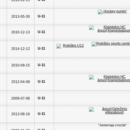
2010-01-15
U-11
2013-05-30
U-11
2010-12-13
U-11
2014-12-12
U-11
2010-09-15
U-11
2012-04-08
U-11
2009-07-08
U-11
2013-08-16
"Jantarnaja zvezda"