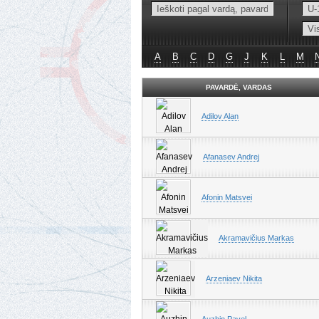
A
B
C
D
G
J
K
L
M
PAVARDĖ, VARDAS
Adilov Alan
Afanasev Andrej
Afonin Matsvei
Akramavičius Markas
Arzeniaev Nikita