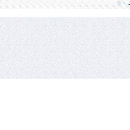
1
2
...
io lyga,
Vykdantysis direktorius
Remigijus Valickas,