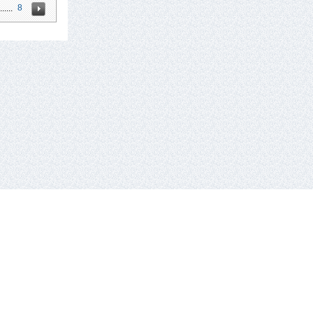
8
......
tel.: +370 659 44286.
El. paštas: info eta hockey.lt
e-solution:
gaumina