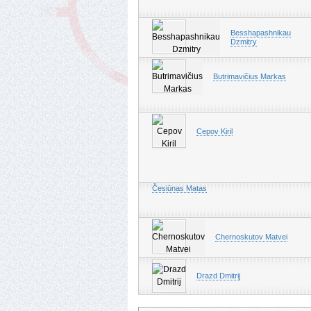
Besshapashnikau
Dzmitry
Butrimavičius Markas
Cepov Kiril
Česiūnas Matas
Chernoskutov Matvei
Drazd Dmitrij