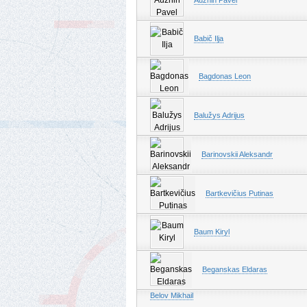
Auzhin Pavel
Babič Ilja
Bagdonas Leon
Balužys Adrijus
Barinovskii Aleksandr
Bartkevičius Putinas
Baum Kiryl
Beganskas Eldaras
Belov Mikhail