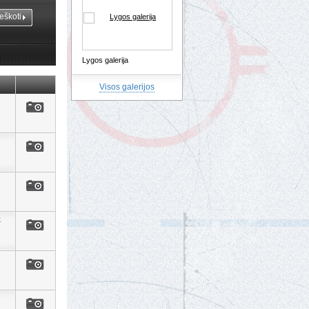
Lygos galerija
Visos galerijos