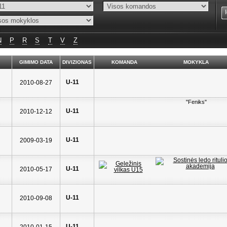
N
P
R
S
T
V
Z
GIMIMO DATA
DIVIZIONAS
KOMANDA
MOKYKLA
U-11
2010-08-27
"Feniks"
U-11
2010-12-12
U-11
2009-03-19
U-11
2010-05-17
U-11
2010-09-08
U-11