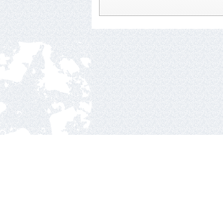
Nacionalinė ledo ritul
Ozo g.25, Vilnius.
2010 © hockey Lietuva