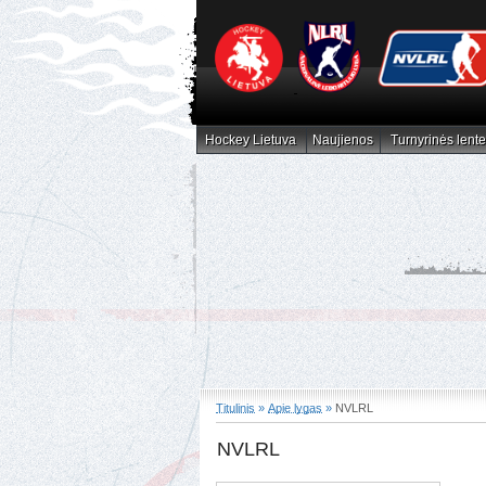
Hockey Lietuva
Naujienos
Turnyrinės lente
Hockey Lietuva
Naujienos
Turnyrinės lent
Titulinis
»
Apie lygas
»
NVLRL
NVLRL