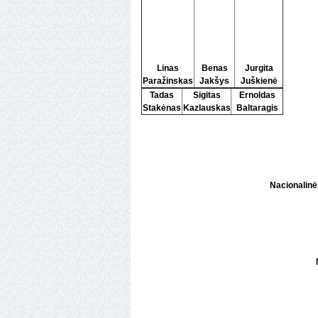
Linas
Benas
Jurgita
Paražinskas
Jakšys
Juškienė
Tadas
Sigitas
Ernoldas
Stakėnas
Kazlauskas
Baltaragis
Nacionalinės