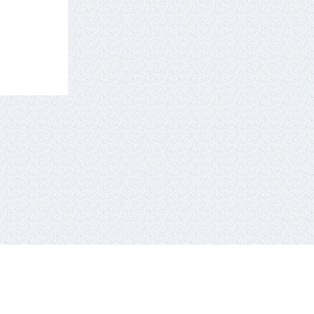
tel.: +370 659 44286.
El. paštas: info eta hockey.lt
e-solution:
gaumina