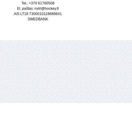
Tel.: +370 61760508
El. paštas: nvlrl@hockey.lt
A/S LT18 7300010118688641
SWEDBANK
io lyga,
Vykdantysis direktorius
Remigijus Valickas,