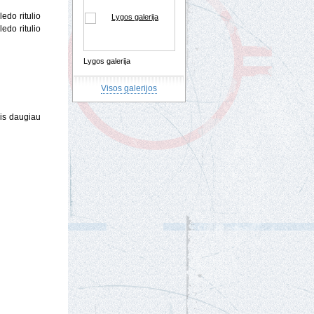
edo ritulio
edo ritulio
Lygos galerija
Visos galerijos
vis daugiau