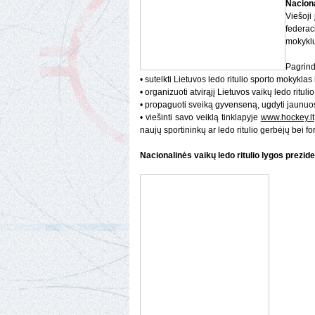
Naciona
Viešoji
federac
mokyklų
Pagrind
• sutelkti Lietuvos ledo ritulio sporto mokyklas 
• organizuoti atvirąjį Lietuvos vaikų ledo ritul
• propaguoti sveiką gyvenseną, ugdyti jaunuosius
• viešinti savo veiklą tinklapyje
www.hockey.lt
naujų sportininkų ar ledo ritulio gerbėjų bei f
Nacionalinės vaikų ledo ritulio lygos prezi