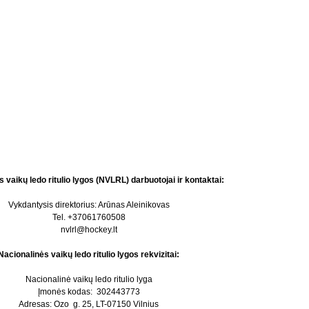
 vaikų ledo ritulio lygos (NVLRL) darbuotojai ir kontaktai:
Vykdantysis direktorius: Arūnas Aleinikovas
Tel. +37061760508
nvlrl@hockey.lt
Nacionalinės vaikų ledo ritulio lygos rekvizitai:
Nacionalinė vaikų ledo ritulio lyga
Įmonės kodas: 302443773
Adresas: Ozo g. 25, LT-07150 Vilnius