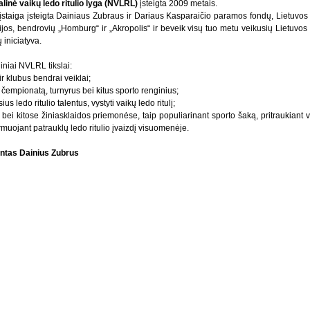
linė vaikų ledo ritulio lyga (NVLRL)
įsteigta 2009 metais.
 įstaiga įsteigta Dainiaus Zubraus ir Dariaus Kasparaičio paramos fondų, Lietuvos l
ijos, bendrovių „Homburg“ ir „Akropolis“ ir beveik visų tuo metu veikusių Lietuvos l
 iniciatyva.
iniai NVLRL tikslai:
ir klubus bendrai veiklai;
io čempionatą, turnyrus bei kitus sporto renginius;
 ledo ritulio talentus, vystyti vaikų ledo ritulį;
bei kitose žiniasklaidos priemonėse, taip populiarinant sporto šaką, pritraukiant 
ormuojant patrauklų ledo ritulio įvaizdį visuomenėje.
dentas Dainius Zubrus