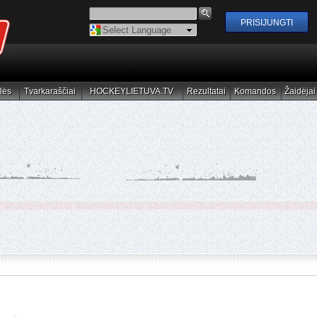
Powered by
Translate
lės
Tvarkaraščiai
HOCKEYLIETUVA.TV
Rezultatai
Komandos
Žaidėjai
elės
Tvarkaraščiai
HOCKEYLIETUVA.TV
Rezultatai
Komandos
Žaidėjai