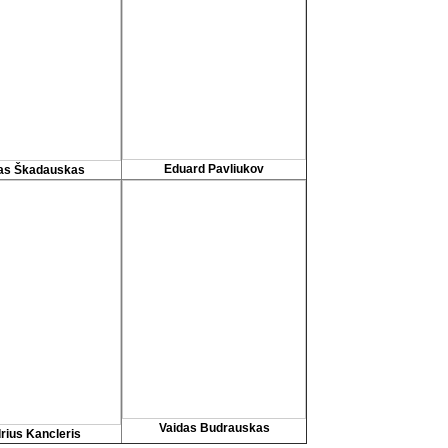
Eduard Pavliukov
as Škadauskas
Vaidas Budrauskas
rius Kancleris