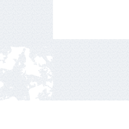
Nacionalinė ledo ritul
Ozo g.25, Vilnius.
2010 © hockey Lietuva