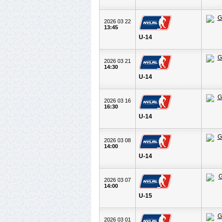
2026 03 22
13:45
U-14
2026 03 21
14:30
U-14
2026 03 16
16:30
U-14
2026 03 08
14:00
U-14
2026 03 07
14:00
U-15
2026 03 01