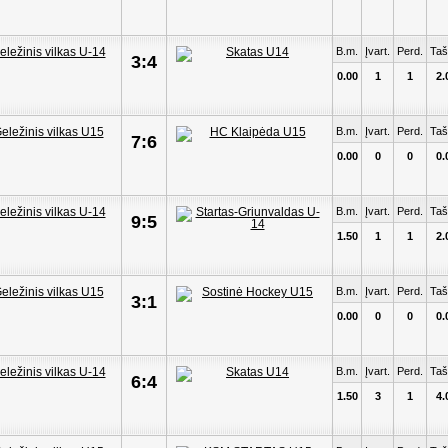
B.m.
Įvart.
Perd.
Taš
3:4
0.00
1
1
2.
B.m.
Įvart.
Perd.
Taš
7:6
0.00
0
0
0.
B.m.
Įvart.
Perd.
Taš
9:5
1.50
1
1
2.
B.m.
Įvart.
Perd.
Taš
3:1
0.00
0
0
0.
B.m.
Įvart.
Perd.
Taš
6:4
1.50
3
1
4.