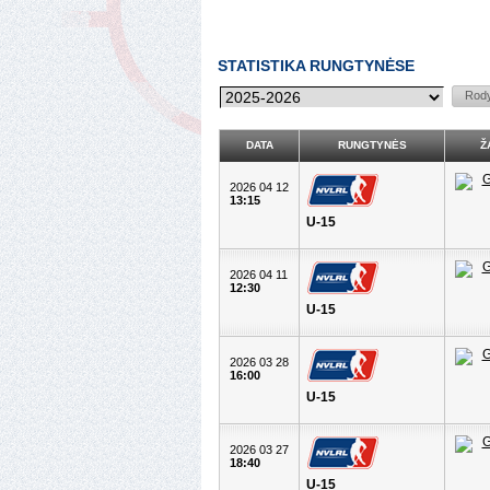
STATISTIKA RUNGTYNĖSE
DATA
RUNGTYNĖS
Ž
2026 04 12
13:15
U-15
2026 04 11
12:30
U-15
2026 03 28
16:00
U-15
2026 03 27
18:40
U-15