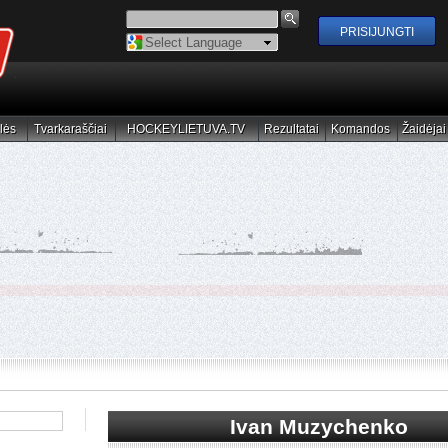
Powered by
Translate
lės
Tvarkaraščiai
HOCKEYLIETUVA.TV
Rezultatai
Komandos
Žaidėjai
elės
Tvarkaraščiai
HOCKEYLIETUVA.TV
Rezultatai
Komandos
Žaidėjai
Ivan Muzychenko