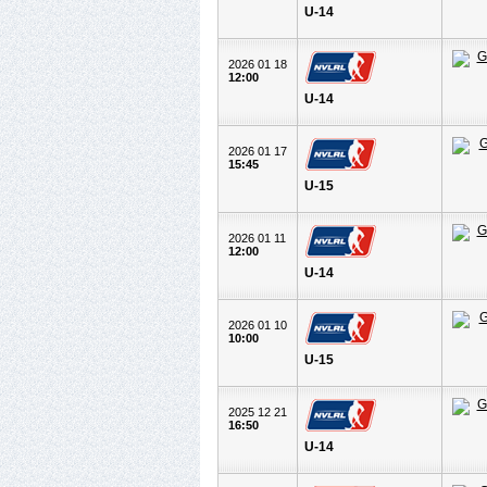
U-14
2026 01 18
12:00
U-14
2026 01 17
15:45
U-15
2026 01 11
12:00
U-14
2026 01 10
10:00
U-15
2025 12 21
16:50
U-14