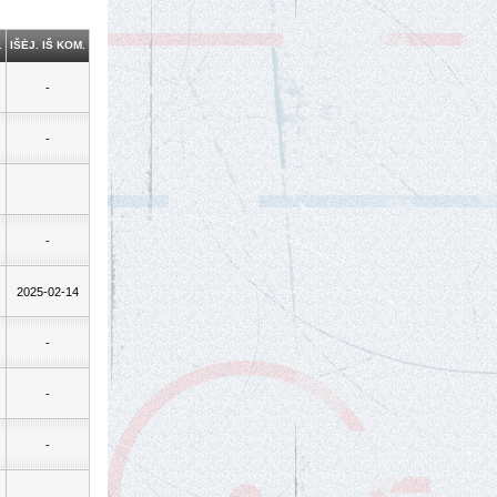
.
IŠĖJ. IŠ KOM.
-
-
-
2025-02-14
-
-
-