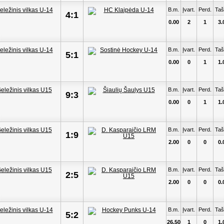
B.m.
Įvart.
Perd.
Taš
4:1
0.00
2
1
3.
B.m.
Įvart.
Perd.
Taš
5:1
0.00
0
1
1.
B.m.
Įvart.
Perd.
Taš
9:3
0.00
0
1
1.
B.m.
Įvart.
Perd.
Taš
1:9
2.00
0
0
0.
B.m.
Įvart.
Perd.
Taš
2:5
2.00
0
0
0.
B.m.
Įvart.
Perd.
Taš
5:2
26.50
1
0
1.