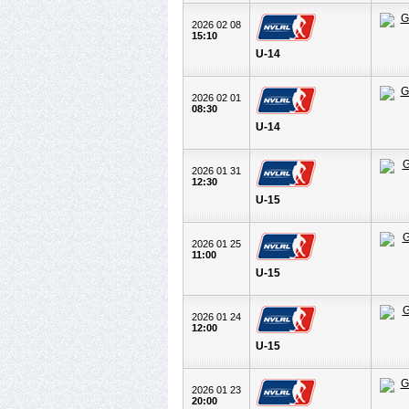
2026 02 08
15:10
U-14
2026 02 01
08:30
U-14
2026 01 31
12:30
U-15
2026 01 25
11:00
U-15
2026 01 24
12:00
U-15
2026 01 23
20:00