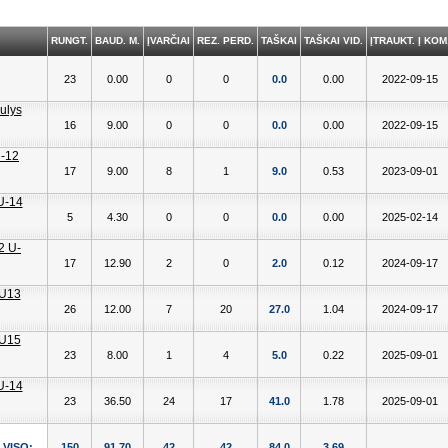
RUNGT.
BAUD. M.
ĮVARČIAI
REZ. PERD.
TAŠKAI
TAŠKAI VID.
ĮTRAUKT. Į KOM
23
0.00
0
0
0.0
0.00
2022-09-15
16
9.00
0
0
0.0
0.00
2022-09-15
17
9.00
8
1
9.0
0.53
2023-09-01
5
4.30
0
0
0.0
0.00
2025-02-14
17
12.90
2
0
2.0
0.12
2024-09-17
26
12.00
7
20
27.0
1.04
2024-09-17
23
8.00
1
4
5.0
0.22
2025-09-01
23
36.50
24
17
41.0
1.78
2025-09-01
VISO:
150
91.70
42
42
84.0
3.69