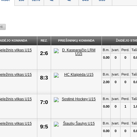
AIDĖJO KOMANDA
REZ.
PRIEŠININKŲ KOMANDA
ŽAIDĖJO STAT
B.m.
Įvart.
Perd.
Taš
2:6
0.00
0
0
0.
B.m.
Įvart.
Perd.
Taš
8:3
2.00
0
0
0.
B.m.
Įvart.
Perd.
Taš
7:0
0.00
0
1
1.
B.m.
Įvart.
Perd.
Taš
9:5
0.00
0
0
0.