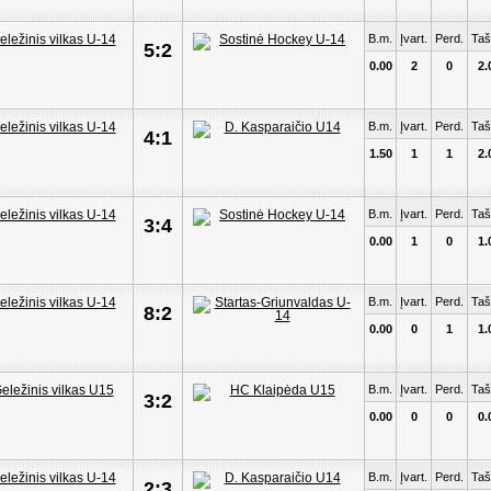
B.m.
Įvart.
Perd.
Taš
5:2
0.00
2
0
2.
B.m.
Įvart.
Perd.
Taš
4:1
1.50
1
1
2.
B.m.
Įvart.
Perd.
Taš
3:4
0.00
1
0
1.
B.m.
Įvart.
Perd.
Taš
8:2
0.00
0
1
1.
B.m.
Įvart.
Perd.
Taš
3:2
0.00
0
0
0.
B.m.
Įvart.
Perd.
Taš
2:3