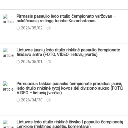
Pirmasis pasaulio ledo ritulio čempionato varžovas –
aukščiausią reitingą turintis Kazachstanas
2026/05/02
Lietuvos jaunių ledo ritulio rinktinė pasaulio čempionate
finišavo antra (FOTO, VIDEO: lietuvių įvartis)
2026/05/01
Pirmuosius taškus pasaulio čempionate praradusi jaunių
ledo ritulio rinktinė rytoj kovos dėl diviziono aukso (FOTO,
VIDEO – lietuvių įvarčiai)
2026/04/30
Lietuvos ledo ritulio rinktinė išvyko į pasaulio čempionatą
Lenkijoje (rinktinės sudėtis, komentarai)