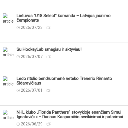
Lietuvos "U18 Select" komanda – Latvijos jaunimo
čempionate
2026/07/23
Su HockeyLab smagiau ir aktyviau!
2026/07/07
Ledo ritulio bendruomenė neteko Trenerio Rimanto
Sidaravičiaus
2026/07/01
NHL klubo „Florida Panthers" stovykloje esančiam Simui
Ignatavičiui – Dariaus Kasparaičio sveikinimai ir patarimai
2026/06/29