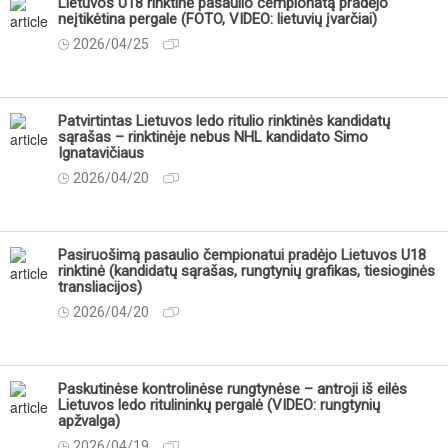
Lietuvos U18 rinktinė pasaulio čempionatą pradėjo
neįtikėtina pergale (FOTO, VIDEO: lietuvių įvarčiai)
2026/04/25
Patvirtintas Lietuvos ledo ritulio rinktinės kandidatų
sąrašas – rinktinėje nebus NHL kandidato Simo
Ignatavičiaus
2026/04/20
Pasiruošimą pasaulio čempionatui pradėjo Lietuvos U18
rinktinė (kandidatų sąrašas, rungtynių grafikas, tiesioginės
transliacijos)
2026/04/20
Paskutinėse kontrolinėse rungtynėse – antroji iš eilės
Lietuvos ledo ritulininkų pergalė (VIDEO: rungtynių
apžvalga)
2026/04/19