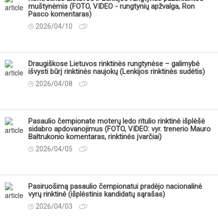
muštynėmis (FOTO, VIDEO - rungtynių apžvalga, Ron
Pasco komentaras)
2026/04/10
Draugiškose Lietuvos rinktinės rungtynėse – galimybė
išvysti būrį rinktinės naujokų (Lenkijos rinktinės sudėtis)
2026/04/08
Pasaulio čempionate moterų ledo ritulio rinktinė išplėšė
sidabro apdovanojimus (FOTO, VIDEO: vyr. trenerio Mauro
Baltrukonio komentaras, rinktinės įvarčiai)
2026/04/05
Pasiruošimą pasaulio čempionatui pradėjo nacionalinė
vyrų rinktinė (išplėstinis kandidatų sąrašas)
2026/04/03