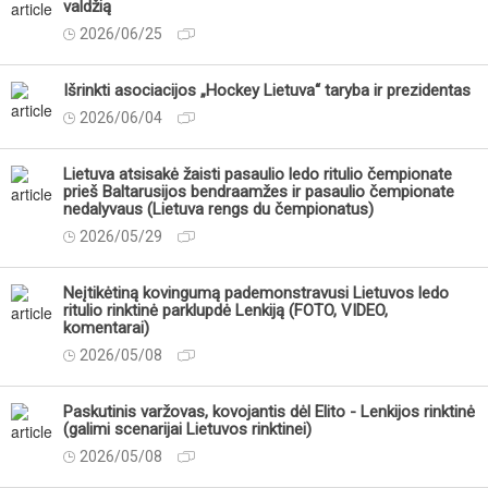
valdžią
2026/06/25
Išrinkti asociacijos „Hockey Lietuva“ taryba ir prezidentas
2026/06/04
Lietuva atsisakė žaisti pasaulio ledo ritulio čempionate
prieš Baltarusijos bendraamžes ir pasaulio čempionate
nedalyvaus (Lietuva rengs du čempionatus)
2026/05/29
Neįtikėtiną kovingumą pademonstravusi Lietuvos ledo
ritulio rinktinė parklupdė Lenkiją (FOTO, VIDEO,
komentarai)
2026/05/08
Paskutinis varžovas, kovojantis dėl Elito - Lenkijos rinktinė
(galimi scenarijai Lietuvos rinktinei)
2026/05/08