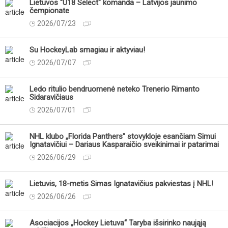
Lietuvos "U18 Select" komanda – Latvijos jaunimo
čempionate
2026/07/23
Su HockeyLab smagiau ir aktyviau!
2026/07/07
Ledo ritulio bendruomenė neteko Trenerio Rimanto
Sidaravičiaus
2026/07/01
NHL klubo „Florida Panthers" stovykloje esančiam Simui
Ignatavičiui – Dariaus Kasparaičio sveikinimai ir patarimai
2026/06/29
Lietuvis, 18-metis Simas Ignatavičius pakviestas į NHL!
2026/06/26
Asociacijos „Hockey Lietuva“ Taryba išsirinko naująją