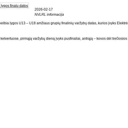
2026-02-17
NVLRL informacija
kelbia lygos U13 – U18 amžiaus grupių finalinių varžybų datas, kurios įvyks Elektr
etvertuose, pirmąją varžybų dieną įvyks pusfinaliai, antrąją – kovos dėl trečiosios v