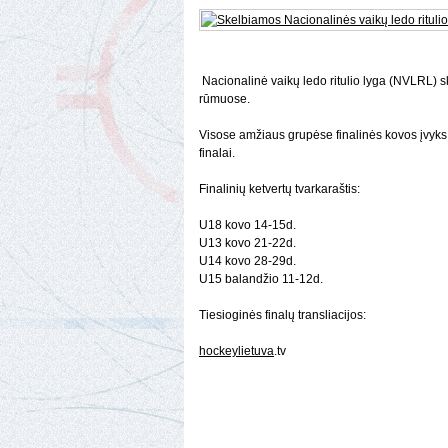
Nacionalinė vaikų ledo ritulio lyga (NVLRL) s
rūmuose.
Visose amžiaus grupėse finalinės kovos įvyks k
finalai.
Finalinių ketvertų tvarkaraštis:
U18 kovo 14-15d.
U13 kovo 21-22d.
U14 kovo 28-29d.
U15 balandžio 11-12d.
Tiesioginės finalų transliacijos:
hockeylietuva
.tv