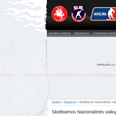
Hockey Lietuva
Naujienos
Turnyrinės lente
Hockey Lietuva
Naujienos
Turnyrinės lent
Titulinis
»
Naujienos
»
Skelbiamos Nacionalinės vaikų
Skelbiamos Nacionalinės vaikų l