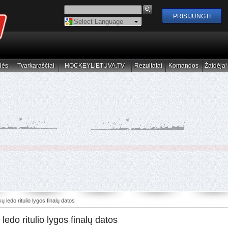
Powered by
Translate
lės
Tvarkaraščiai
HOCKEYLIETUVA.TV
Rezultatai
Komandos
Žaidėjai
elės
Tvarkaraščiai
HOCKEYLIETUVA.TV
Rezultatai
Komandos
Žaidėjai
 ledo ritulio lygos finalų datos
edo ritulio lygos finalų datos