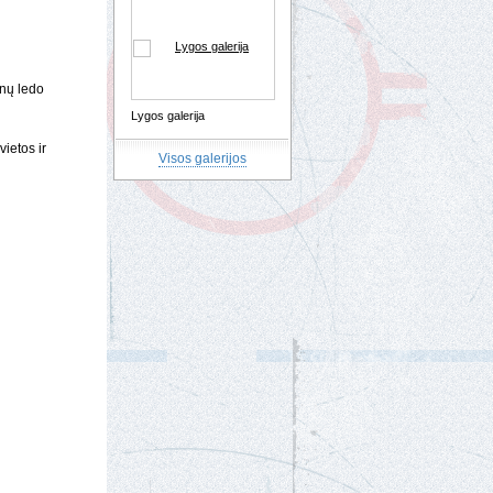
ėnų ledo
Lygos galerija
ietos ir
Visos galerijos