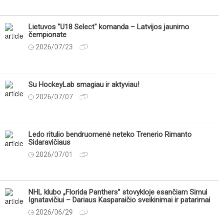
Lietuvos "U18 Select" komanda – Latvijos jaunimo
čempionate
2026/07/23
Su HockeyLab smagiau ir aktyviau!
2026/07/07
Ledo ritulio bendruomenė neteko Trenerio Rimanto
Sidaravičiaus
2026/07/01
NHL klubo „Florida Panthers" stovykloje esančiam Simui
Ignatavičiui – Dariaus Kasparaičio sveikinimai ir patarimai
2026/06/29