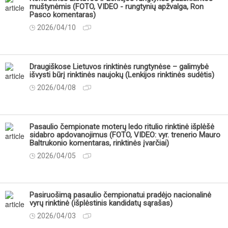
muštynėmis (FOTO, VIDEO - rungtynių apžvalga, Ron
Pasco komentaras)
2026/04/10
Draugiškose Lietuvos rinktinės rungtynėse – galimybė
išvysti būrį rinktinės naujokų (Lenkijos rinktinės sudėtis)
2026/04/08
Pasaulio čempionate moterų ledo ritulio rinktinė išplėšė
sidabro apdovanojimus (FOTO, VIDEO: vyr. trenerio Mauro
Baltrukonio komentaras, rinktinės įvarčiai)
2026/04/05
Pasiruošimą pasaulio čempionatui pradėjo nacionalinė
vyrų rinktinė (išplėstinis kandidatų sąrašas)
2026/04/03