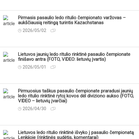
Pirmasis pasaulio ledo ritulio čempionato varžovas –
aukščiausią reitingą turintis Kazachstanas
2026/05/02
Lietuvos jaunių ledo ritulio rinktinė pasaulio čempionate
finišavo antra (FOTO, VIDEO: lietuvių įvartis)
2026/05/01
Pirmuosius taškus pasaulio čempionate praradusi jaunių
ledo ritulio rinktinė rytoj kovos dėl diviziono aukso (FOTO,
VIDEO – lietuvių įvarčiai)
2026/04/30
Lietuvos ledo ritulio rinktinė išvyko į pasaulio čempionatą
Lenkijoje (rinktinės sudėtis, komentarai)