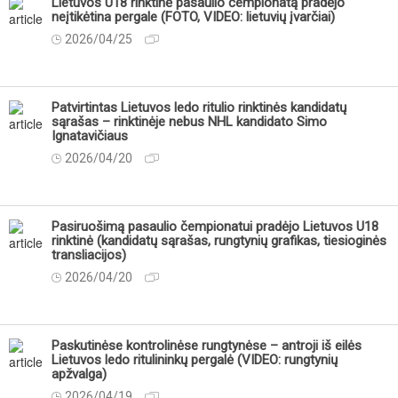
Lietuvos U18 rinktinė pasaulio čempionatą pradėjo
neįtikėtina pergale (FOTO, VIDEO: lietuvių įvarčiai)
2026/04/25
Patvirtintas Lietuvos ledo ritulio rinktinės kandidatų
sąrašas – rinktinėje nebus NHL kandidato Simo
Ignatavičiaus
2026/04/20
Pasiruošimą pasaulio čempionatui pradėjo Lietuvos U18
rinktinė (kandidatų sąrašas, rungtynių grafikas, tiesioginės
transliacijos)
2026/04/20
Paskutinėse kontrolinėse rungtynėse – antroji iš eilės
Lietuvos ledo ritulininkų pergalė (VIDEO: rungtynių
apžvalga)
2026/04/19