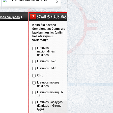
2
isos naujienos
Koks šio sezono
čempionatas Jums yra
laukiamiausias (galimi
keli atsakymų
variantai)?
Lietuvos
nacionalinės
rinktinės
Lietuvos U-20
Lietuvos U-18
OHL
Lietuvos moterų
rinktinės
Lietuvos moterų U-
18
Lietuvos I-os lygos
(Dariaus ir Girėno
lyga)