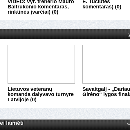
VIDEO: vyr. trenerio Mauro
E. Tučiūtės
Baltrukonio komentaras,
komentaras) (0)
rinktinės įvarčiai) (0)
Lietuvos veteranų
Savaitgalį - „Dariau
komanda dalyvavo turnyre
Girėno“ lygos finala
Latvijoje (0)
i laimėti
i laimėti
Vi