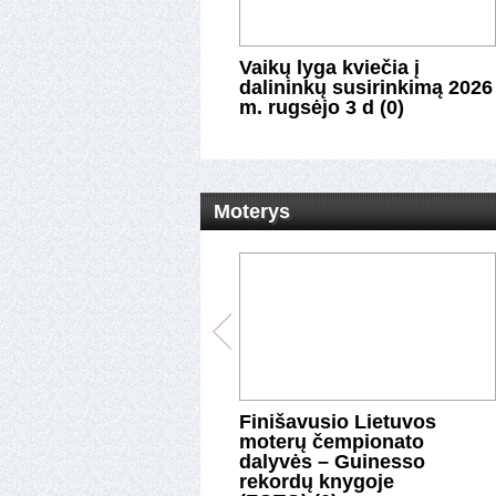
e šeštadienį vyks
Vaikų lyga kviečia į
naras pipirų
dalininkų susirinkimą 2026
ms (0)
m. rugsėjo 3 d (0)
Moterys
pėdos ledo ritulininkės
Finišavusio Lietuvos
ltijos moterų
moterų čempionato
ionato finale (0)
dalyvės – Guinesso
rekordų knygoje