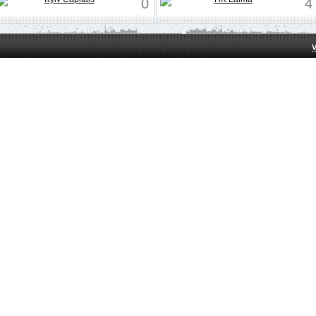
0
4
V