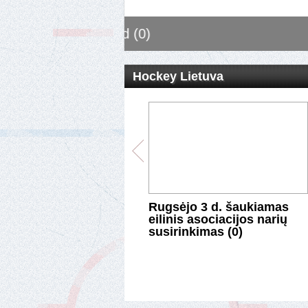
Rugsėjo 3 d. šaukiamas eilin
Hockey Lietuva
va atsisakė žaisti
Rugsėjo 3 d. šaukiamas
lio ledo ritulio
eilinis asociacijos narių
ionate prieš
susirinkimas (0)
arusijos bendraamžes
asaulio čempionate
lyvaus (Lietuva rengs
empionatus) (0)