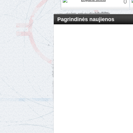
0
Pagrindinės naujienos