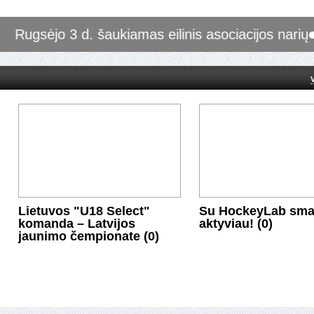
is asociacijos narių susirinkimas (0)
Lietuvos "U18 Select"
Su HockeyLab smag
komanda – Latvijos
aktyviau! (0)
jaunimo čempionate (0)