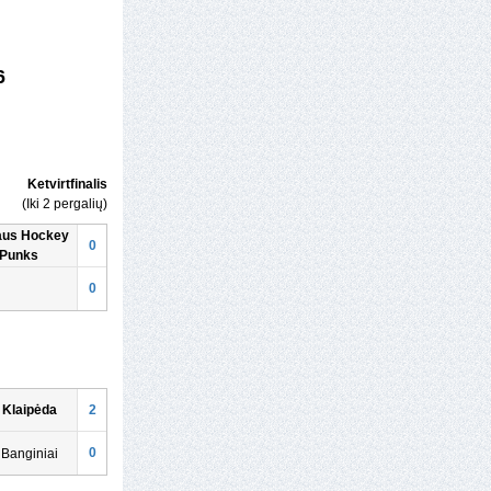
6
Ketvirtfinalis
(Iki 2 pergalių)
iaus Hockey
0
Punks
0
 Klaipėda
2
0
Banginiai