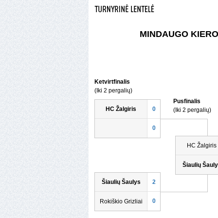
MINDAUGO KIERO
Ketvirtfinalis
(Iki 2 pergalių)
Pusfinalis
HC Žalgiris
0
(Iki 2 pergalių)
0
HC Žalgiris
Šiaulių Šaul
Šiaulių Šaulys
2
0
Rokiškio Grizliai