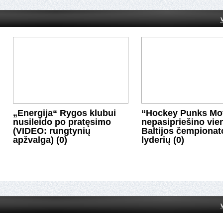
„Energija“ Rygos klubui
“Hockey Punks Mot
nusileido po pratęsimo
nepasipriešino vie
(VIDEO: rungtynių
Baltijos čempionat
apžvalga) (0)
lyderių (0)