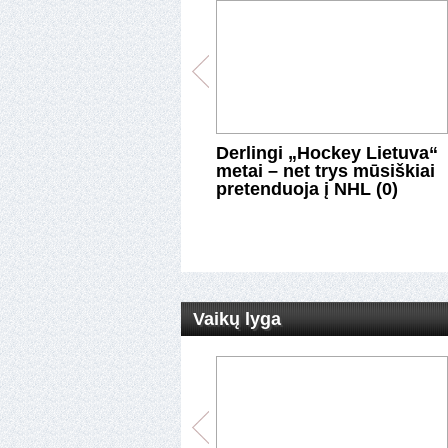
leinikovas, U.Čižas ir
Derlingi „Hockey Lietuva“
nkulis sezoną pradėjo
metai – net trys mūsiškiai
iais (0)
pretenduoja į NHL (0)
Vaikų lyga