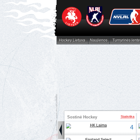
Hockey Lietuva
Naujienos
Turnyrinės lente
Hockey Lietuva
Naujienos
Turnyrinės lent
Sostinė Hockey
Statistika
Girls' Cup
4