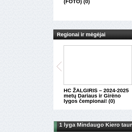
(FOTO) (0)
Regionai ir mėgėjai
us ir Girėno lyga:
HC ŽALGIRIS – 2024-2025
aujantis KARYS ir
metų Dariaus ir Girėno
įžęs ROKIŠKIS. (0)
lygos čempionai! (0)
1 lyga Mindaugo Kiero taure
1 lyga Mindaugo Kiero taure