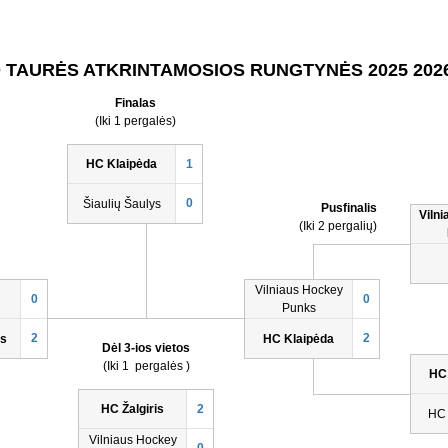
 TAURĖS ATKRINTAMOSIOS RUNGTYNĖS 2025 202
Finalas
(Iki 1 pergalės)
HC Klaipėda
1
0
Šiaulių Šaulys
Pusfinalis
Viln
(Iki 2 pergalių)
Vilniaus Hockey
0
0
Punks
2
2
ys
HC Klaipėda
Dėl 3-ios vietos
(Iki 1 pergalės )
HC
HC Žalgiris
2
HC 
Vilniaus Hockey