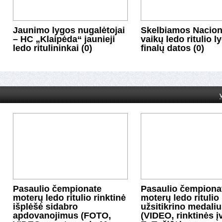
Jaunimo lygos nugalėtojai
Skelbiamos Nacion
– HC „Klaipėda“ jaunieji
vaikų ledo ritulio l
ledo ritulininkai (0)
finalų datos (0)
Pasaulio čempionate
Pasaulio čempiona
moterų ledo ritulio rinktinė
moterų ledo ritulio 
išplėšė sidabro
užsitikrino medali
apdovanojimus (FOTO,
(VIDEO, rinktinės įv