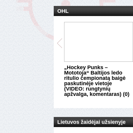
OHL
rgija“ minimaliu
„Hockey Punks –
tumu nusileido lygos
Mototoja“ Baltijos ledo
iams (įvyks serija dėl
ritulio čempionatą baigė
uvos čempiono
paskutinėje vietoje
) (0)
(VIDEO: rungtynių
apžvalga, komentaras) (0)
Lietuvos žaidėjai užsienyje