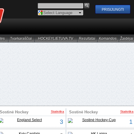
Powered by
Translate
lės
Tvarkaraščiai
HOCKEYLIETUVA.TV
Rezultatai
Komandos
Žaidėjai
elės
Tvarkaraščiai
HOCKEYLIETUVA.TV
Rezultatai
Komandos
Žaidėjai
Sostinė Hockey
Statistika
Sostinė Hockey
Statistika
Girls' Cup
Girls' Cup
3
1