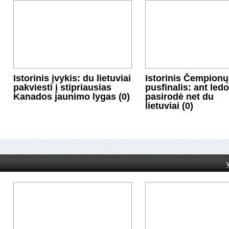
Istorinis įvykis: du lietuviai
Istorinis Čempionų
pakviesti į stipriausias
pusfinalis: ant ledo
Kanados jaunimo lygas (0)
pasirodė net du
lietuviai (0)