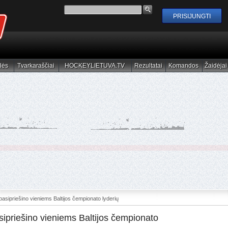
lės
Tvarkaraščiai
HOCKEYLIETUVA.TV
Rezultatai
Komandos
Žaidėjai
elės
Tvarkaraščiai
HOCKEYLIETUVA.TV
Rezultatai
Komandos
Žaidėjai
sipriešino vieniems Baltijos čempionato lyderių
ipriešino vieniems Baltijos čempionato