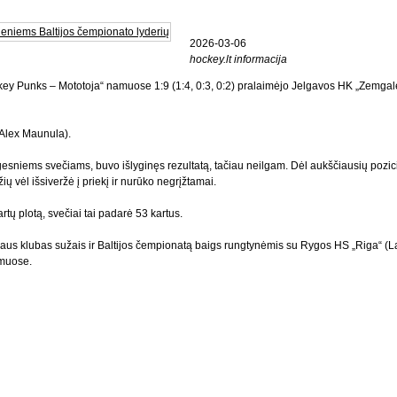
2026-03-06
hockey.lt informacija
ockey Punks – Mototoja“ namuose 1:9 (1:4, 0:3, 0:2) pralaimėjo Jelgavos HK „Zemga
 Alex Maunula).
gesniems svečiams, buvo išlyginęs rezultatą, tačiau neilgam. Dėl aukščiausių pozic
ų vėl išsiveržė į priekį ir nurūko negrįžtamai.
tų plotą, svečiai tai padarė 53 kartus.
aus klubas sužais ir Baltijos čempionatą baigs rungtynėmis su Rygos HS „Riga“ (La
ūmuose.