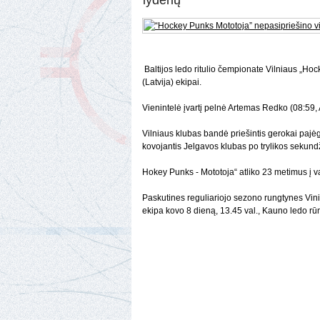
lyderių
Baltijos ledo ritulio čempionate Vilniaus „H
(Latvija) ekipai.
Vienintelė įvartį pelnė Artemas Redko (08:59,
Vilniaus klubas bandė priešintis gerokai pajė
kovojantis Jelgavos klubas po trylikos sekundži
Hokey Punks - Mototoja“ atliko 23 metimus į var
Paskutines reguliariojo sezono rungtynes Vini
ekipa kovo 8 dieną, 13.45 val., Kauno ledo r