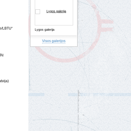
le/LBTU“
Lygos galerija
Visos galerijos
ijų
tvija)