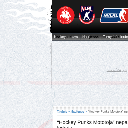
Hockey Lietuva
Naujienos
Turnyrinės lente
Hockey Lietuva
Naujienos
Turnyrinės lent
Titulinis
»
Naujienos
»
“Hockey Punks Mototoja” nepa
“Hockey Punks Mototoja” nepas