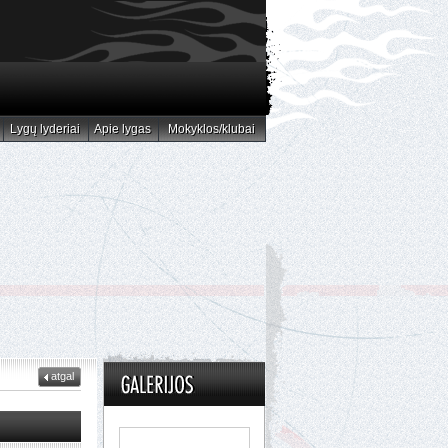
Lygų lyderiai
Apie lygas
Mokyklos/klubai
Lygų lyderiai
Apie lygas
Mokyklos/klubai
atgal