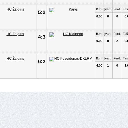
B.m.
Įvart.
Perd.
Taš
5:2
0.00
0
0
0.
B.m.
Įvart.
Perd.
Taš
4:3
0.00
0
2
2.
B.m.
Įvart.
Perd.
Taš
6:2
4.00
1
0
1.