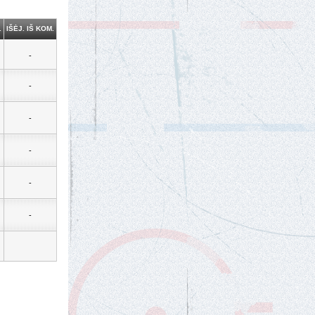
.
IŠĖJ. IŠ KOM.
-
-
-
-
-
-