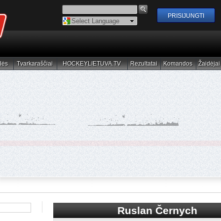
Powered by
Translate
lės
Tvarkaraščiai
HOCKEYLIETUVA.TV
Rezultatai
Komandos
Žaidėjai
elės
Tvarkaraščiai
HOCKEYLIETUVA.TV
Rezultatai
Komandos
Žaidėjai
Ruslan Černych