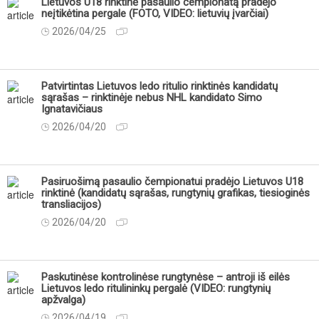
Lietuvos U18 rinktinė pasaulio čempionatą pradėjo
neįtikėtina pergale (FOTO, VIDEO: lietuvių įvarčiai)
2026/04/25
Patvirtintas Lietuvos ledo ritulio rinktinės kandidatų
sąrašas – rinktinėje nebus NHL kandidato Simo
Ignatavičiaus
2026/04/20
Pasiruošimą pasaulio čempionatui pradėjo Lietuvos U18
rinktinė (kandidatų sąrašas, rungtynių grafikas, tiesioginės
transliacijos)
2026/04/20
Paskutinėse kontrolinėse rungtynėse – antroji iš eilės
Lietuvos ledo ritulininkų pergalė (VIDEO: rungtynių
apžvalga)
2026/04/19