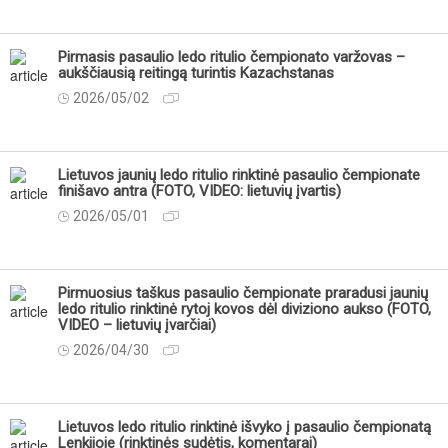
Pirmasis pasaulio ledo ritulio čempionato varžovas –
aukščiausią reitingą turintis Kazachstanas
2026/05/02
Lietuvos jaunių ledo ritulio rinktinė pasaulio čempionate
finišavo antra (FOTO, VIDEO: lietuvių įvartis)
2026/05/01
Pirmuosius taškus pasaulio čempionate praradusi jaunių
ledo ritulio rinktinė rytoj kovos dėl diviziono aukso (FOTO,
VIDEO – lietuvių įvarčiai)
2026/04/30
Lietuvos ledo ritulio rinktinė išvyko į pasaulio čempionatą
Lenkijoje (rinktinės sudėtis, komentarai)