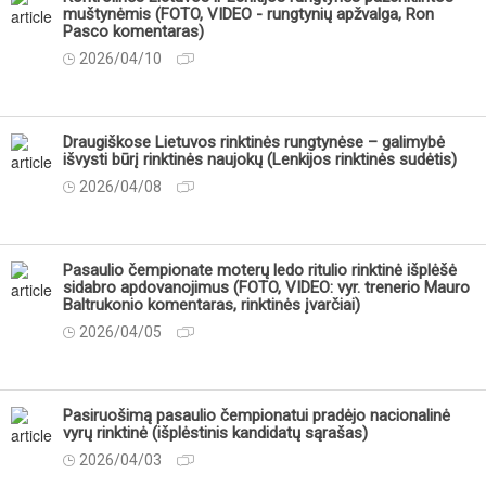
muštynėmis (FOTO, VIDEO - rungtynių apžvalga, Ron
Pasco komentaras)
2026/04/10
Draugiškose Lietuvos rinktinės rungtynėse – galimybė
išvysti būrį rinktinės naujokų (Lenkijos rinktinės sudėtis)
2026/04/08
Pasaulio čempionate moterų ledo ritulio rinktinė išplėšė
sidabro apdovanojimus (FOTO, VIDEO: vyr. trenerio Mauro
Baltrukonio komentaras, rinktinės įvarčiai)
2026/04/05
Pasiruošimą pasaulio čempionatui pradėjo nacionalinė
vyrų rinktinė (išplėstinis kandidatų sąrašas)
2026/04/03