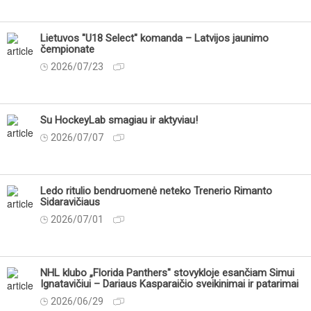
Lietuvos "U18 Select" komanda – Latvijos jaunimo
čempionate
2026/07/23
Su HockeyLab smagiau ir aktyviau!
2026/07/07
Ledo ritulio bendruomenė neteko Trenerio Rimanto
Sidaravičiaus
2026/07/01
NHL klubo „Florida Panthers" stovykloje esančiam Simui
Ignatavičiui – Dariaus Kasparaičio sveikinimai ir patarimai
2026/06/29