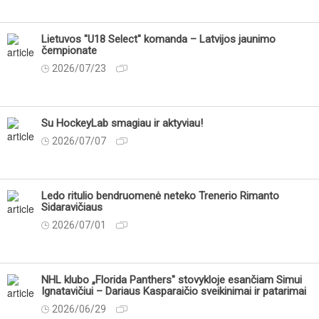
Lietuvos "U18 Select" komanda – Latvijos jaunimo
čempionate
2026/07/23
Su HockeyLab smagiau ir aktyviau!
2026/07/07
Ledo ritulio bendruomenė neteko Trenerio Rimanto
Sidaravičiaus
2026/07/01
NHL klubo „Florida Panthers" stovykloje esančiam Simui
Ignatavičiui – Dariaus Kasparaičio sveikinimai ir patarimai
2026/06/29