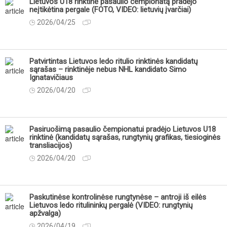
Lietuvos U18 rinktinė pasaulio čempionatą pradėjo
neįtikėtina pergale (FOTO, VIDEO: lietuvių įvarčiai)
2026/04/25
Patvirtintas Lietuvos ledo ritulio rinktinės kandidatų
sąrašas – rinktinėje nebus NHL kandidato Simo
Ignatavičiaus
2026/04/20
Pasiruošimą pasaulio čempionatui pradėjo Lietuvos U18
rinktinė (kandidatų sąrašas, rungtynių grafikas, tiesioginės
transliacijos)
2026/04/20
Paskutinėse kontrolinėse rungtynėse – antroji iš eilės
Lietuvos ledo ritulininkų pergalė (VIDEO: rungtynių
apžvalga)
2026/04/19