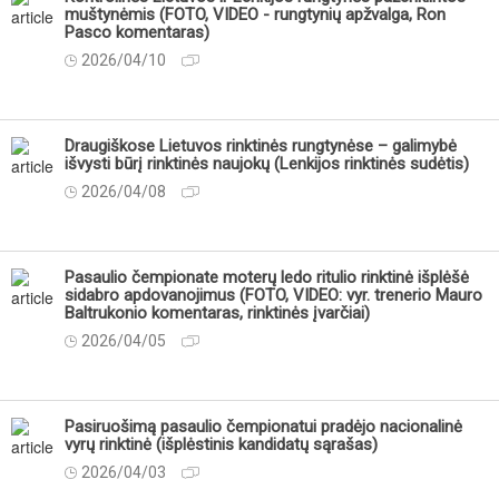
muštynėmis (FOTO, VIDEO - rungtynių apžvalga, Ron
Pasco komentaras)
2026/04/10
Draugiškose Lietuvos rinktinės rungtynėse – galimybė
išvysti būrį rinktinės naujokų (Lenkijos rinktinės sudėtis)
2026/04/08
Pasaulio čempionate moterų ledo ritulio rinktinė išplėšė
sidabro apdovanojimus (FOTO, VIDEO: vyr. trenerio Mauro
Baltrukonio komentaras, rinktinės įvarčiai)
2026/04/05
Pasiruošimą pasaulio čempionatui pradėjo nacionalinė
vyrų rinktinė (išplėstinis kandidatų sąrašas)
2026/04/03