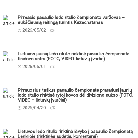
Pirmasis pasaulio ledo ritulio čempionato varžovas –
aukščiausią reitingą turintis Kazachstanas
2026/05/02
Lietuvos jaunių ledo ritulio rinktinė pasaulio čempionate
finišavo antra (FOTO, VIDEO: lietuvių įvartis)
2026/05/01
Pirmuosius taškus pasaulio čempionate praradusi jaunių
ledo ritulio rinktinė rytoj kovos dėl diviziono aukso (FOTO,
VIDEO – lietuvių įvarčiai)
2026/04/30
Lietuvos ledo ritulio rinktinė išvyko į pasaulio čempionatą
Lenkijoje (rinktinės sudėtis, komentarai)