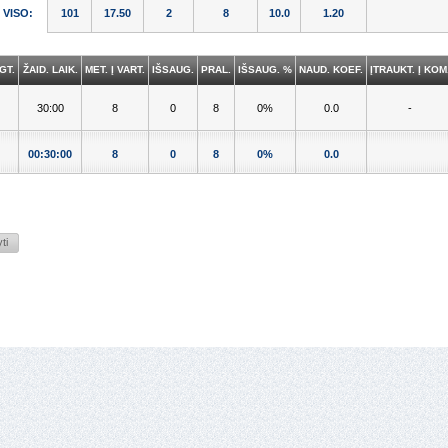
VISO:
101
17.50
2
8
10.0
1.20
GT.
ŽAID. LAIK.
MET. Į VART.
IŠSAUG.
PRAL.
IŠSAUG. %
NAUD. KOEF.
ĮTRAUKT. Į KOM
30:00
8
0
8
0%
0.0
-
00:30:00
8
0
8
0%
0.0