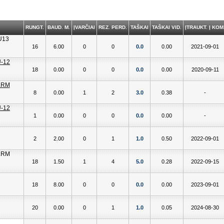
RUNGT.
BAUD. M.
ĮVARČIAI
REZ. PERD.
TAŠKAI
TAŠKAI VID.
ĮTRAUKT. Į KOM
16
6.00
0
0
0.0
0.00
2021-09-01
18
0.00
0
0
0.0
0.00
2020-09-11
8
0.00
1
2
3.0
0.38
-
1
0.00
0
0
0.0
0.00
-
2
2.00
0
1
1.0
0.50
2022-09-01
18
1.50
1
4
5.0
0.28
2022-09-15
18
8.00
0
0
0.0
0.00
2023-09-01
20
0.00
0
1
1.0
0.05
2024-08-30