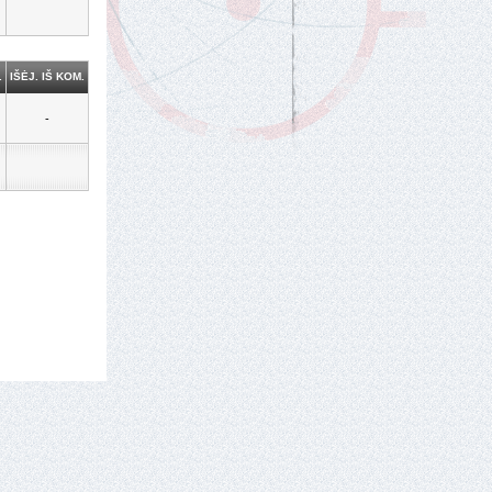
.
IŠĖJ. IŠ KOM.
-