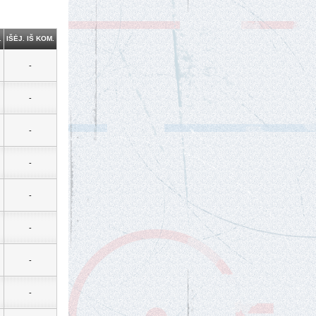
.
IŠĖJ. IŠ KOM.
-
-
-
-
-
-
-
-