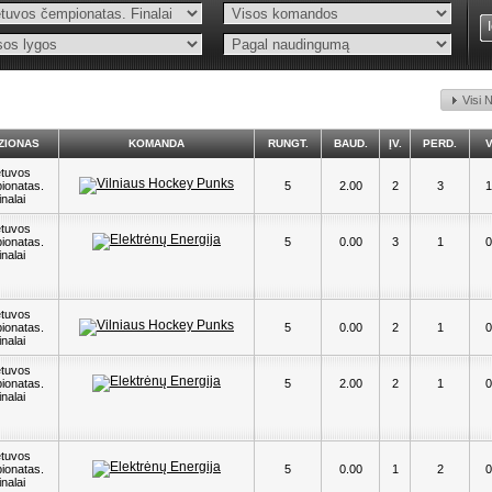
Visi 
IZIONAS
KOMANDA
RUNGT.
BAUD.
ĮV.
PERD.
V
etuvos
ionatas.
5
2.00
2
3
1
inalai
etuvos
ionatas.
5
0.00
3
1
0
inalai
etuvos
ionatas.
5
0.00
2
1
0
inalai
etuvos
ionatas.
5
2.00
2
1
0
inalai
etuvos
ionatas.
5
0.00
1
2
0
inalai