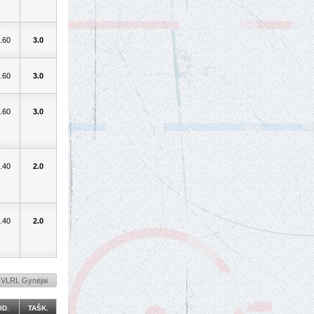
.60
3.0
.60
3.0
.60
3.0
.40
2.0
.40
2.0
NVLRL Gynėjai
ID.
TAŠK.