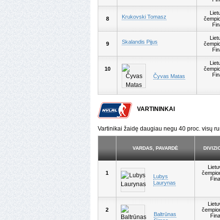
Liet
Krukovski Tomasz
8
čempio
Fin
Liet
Skalandis Pijus
9
čempio
Fin
Liet
10
čempio
Fin
Čyvas Matas
VARTININKAI
Vartinikai žaidę daugiau negu 40 proc. visų ru
VARDAS, PAVARDĖ
DIVIZ
Liet
1
čempio
Lubys
Fina
Laurynas
Liet
2
čempio
Baltrūnas
Fina