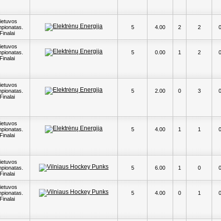
ietuvos
pionatas.
5
4.00
2
2
Finalai
ietuvos
pionatas.
5
0.00
1
2
Finalai
ietuvos
pionatas.
5
2.00
0
3
Finalai
ietuvos
pionatas.
5
4.00
1
1
Finalai
ietuvos
pionatas.
5
6.00
1
0
Finalai
ietuvos
pionatas.
5
4.00
0
1
Finalai