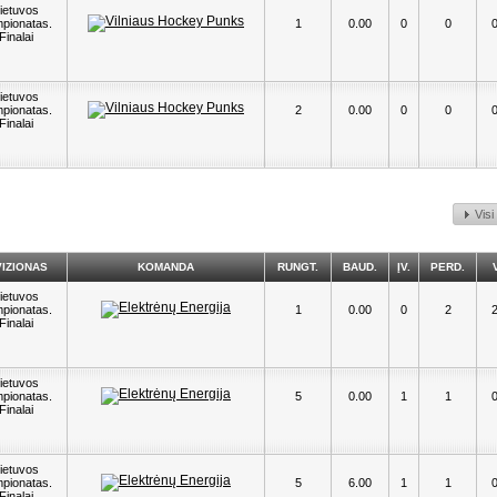
ietuvos
pionatas.
1
0.00
0
0
Finalai
ietuvos
pionatas.
2
0.00
0
0
Finalai
Vis
VIZIONAS
KOMANDA
RUNGT.
BAUD.
ĮV.
PERD.
ietuvos
pionatas.
1
0.00
0
2
Finalai
ietuvos
pionatas.
5
0.00
1
1
Finalai
ietuvos
pionatas.
5
6.00
1
1
Finalai