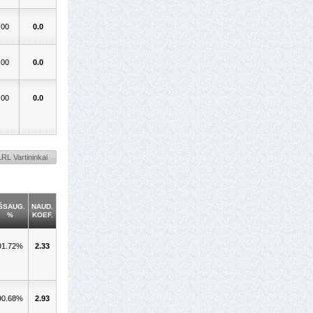
.00
0.0
.00
0.0
.00
0.0
RL Vartininkai
ŠSAUG.
NAUD.
%
KOEF.
91.72%
2.33
90.68%
2.93