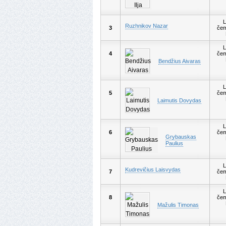
L
Ruzhnikov Nazar
3
čem
L
4
čem
Bendžius Aivaras
L
5
čem
Laimutis Dovydas
L
6
čem
Grybauskas
Paulius
L
Kudrevičius Laisvydas
7
čem
L
8
čem
Mažulis Timonas