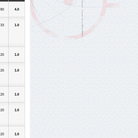
.80
4.0
.33
1.0
.20
1.0
.20
1.0
.20
1.0
.20
1.0
.20
1.0