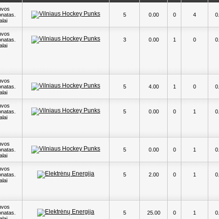
uvos
natas.
5
0.00
0
4
0
alai
uvos
natas.
3
0.00
1
0
0
alai
uvos
natas.
5
4.00
1
0
0
alai
uvos
natas.
5
0.00
0
1
0
alai
uvos
natas.
5
0.00
0
1
0
alai
uvos
natas.
5
2.00
0
1
0
alai
uvos
natas.
5
25.00
0
1
0
alai