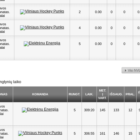
uvos
natas.
2
0.00
0
0
0
alai
uvos
natas.
4
0.00
0
0
0
alai
uvos
natas.
5
0.00
0
0
0
alai
Visi NVL
ngtynių laiko
MET.
I
IONAS
KOMANDA
RUNGT.
LAIK.
Į
IŠSAUG.
PRAL.
VART.
uvos
natas.
5
309:20
145
133
12
lai
uvos
natas.
5
306:55
161
146
15
lai