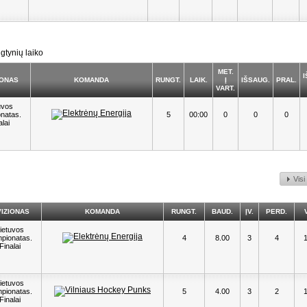
gtynių laiko
MET.
I
IONAS
KOMANDA
RUNGT.
LAIK.
Į
IŠSAUG.
PRAL.
VART.
uvos
natas.
5
00:00
0
0
0
alai
Visi
VIZIONAS
KOMANDA
RUNGT.
BAUD.
ĮV.
PERD.
ietuvos
pionatas.
4
8.00
3
4
Finalai
ietuvos
pionatas.
5
4.00
3
2
Finalai