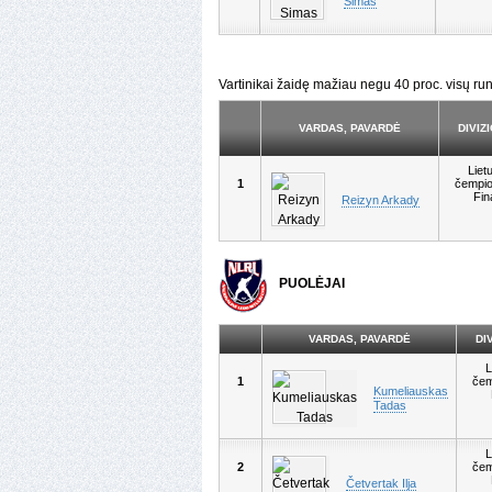
Simas
Vartinikai žaidę mažiau negu 40 proc. visų run
VARDAS, PAVARDĖ
DIVIZ
Liet
1
čempio
Fin
Reizyn Arkady
PUOLĖJAI
VARDAS, PAVARDĖ
DI
L
1
čem
Kumeliauskas
Tadas
L
2
čem
Četvertak Ilja