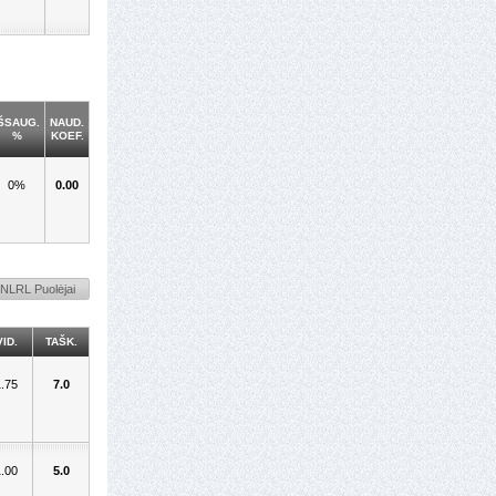
ŠSAUG.
NAUD.
%
KOEF.
0%
0.00
 NLRL Puolėjai
VID.
TAŠK.
1.75
7.0
1.00
5.0