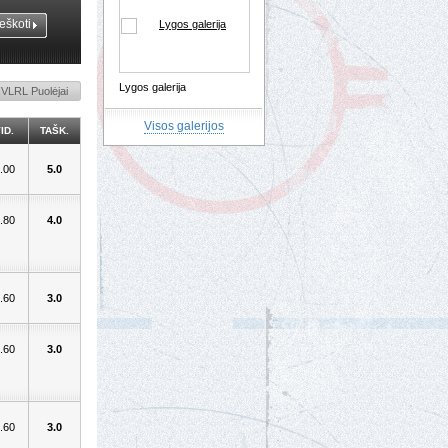
Lygos galerija
NVLRL Puolėjai
Visos galerijos
ID.
TAŠK.
.00
5.0
.80
4.0
.60
3.0
.60
3.0
.60
3.0