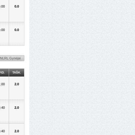
0.00
0.0
0.00
0.0
i NLRL Gynėjai
VID.
TAŠK.
2.00
2.0
0.40
2.0
0.40
2.0