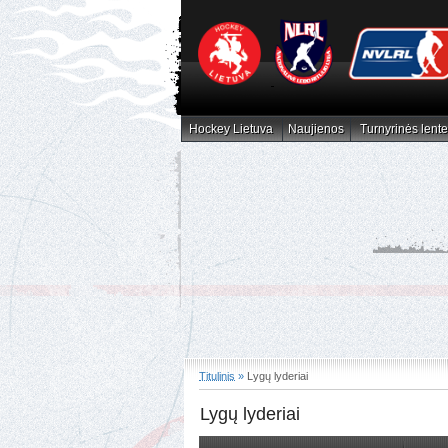
Hockey Lietuva
Naujienos
Turnyrinės lente
Hockey Lietuva
Naujienos
Turnyrinės lent
Titulinis
»
Lygų lyderiai
Lygų lyderiai