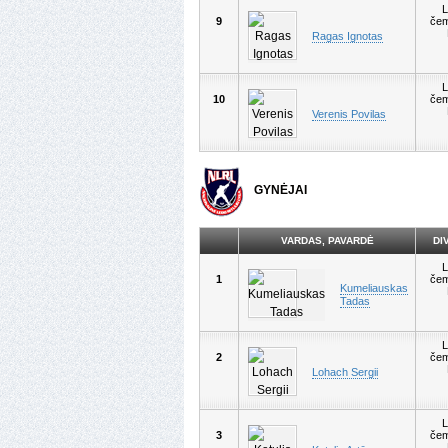
L
9
čem
Ragas Ignotas
L
10
čem
Verenis Povilas
GYNĖJAI
VARDAS, PAVARDĖ
DI
L
1
čem
Kumeliauskas
Tadas
L
2
čem
Lohach Sergii
L
3
čem