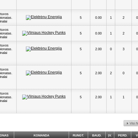
etuvos
ionatas.
5
0.00
1
2
0
inalai
etuvos
ionatas.
5
0.00
1
2
0
inalai
etuvos
ionatas.
5
2.00
0
3
0
inalai
etuvos
ionatas.
5
2.00
2
0
0
inalai
etuvos
ionatas.
5
2.00
1
1
0
inalai
Visi 
IONAS
KOMANDA
RUNGT.
BAUD.
ĮV.
PERD.
V