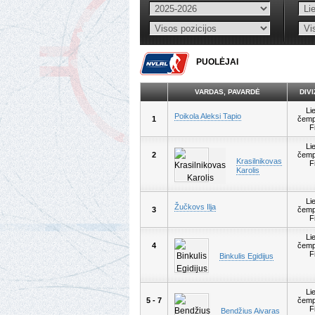
PUOLĖJAI
VARDAS, PAVARDĖ
DIV
Li
Poikola Aleksi Tapio
1
čemp
F
Li
2
čemp
Krasilnikovas
F
Karolis
Li
Žučkovs Ilja
3
čemp
F
Li
4
čemp
F
Binkulis Egidijus
Li
5 - 7
čemp
F
Bendžius Aivaras