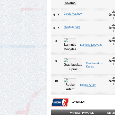
Li
Gould Matthew
5 - 7
čemp
F
Li
Maunula Alex
5 - 7
čemp
F
Li
8
čemp
F
Laimutis Dovydas
Li
9
čemp
Grabliauskas
F
Kipras
Li
10
čemp
F
Redko Artem
GYNĖJAI
VARDAS, PAVARDĖ
DIVIZ