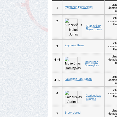
Liet
Mustonen Henri Aleksi
1
čempio
Fin
Liet
2
čempio
Fin
Kudzevičius
Nojus Jonas
Liet
Zeynalov Kajus
3
čempio
Fin
Liet
4 - 5
čempio
Motiejūnas
Fin
Dominykas
Liet
Siekkinen Jani Tapani
4 - 5
čempio
Fin
Liet
6
čempio
Gaidauskas
Fin
Aurimas
Liet
Brock Jared
7
čempio
Fin