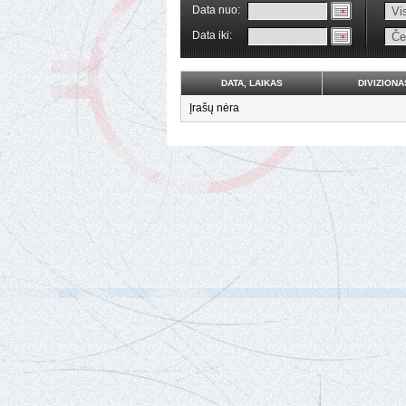
Data nuo:
Data iki:
DATA, LAIKAS
DIVIZIONA
Įrašų nėra