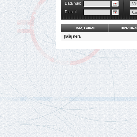
Data nuo:
Data iki:
DATA, LAIKAS
DIVIZIONA
Įrašų nėra