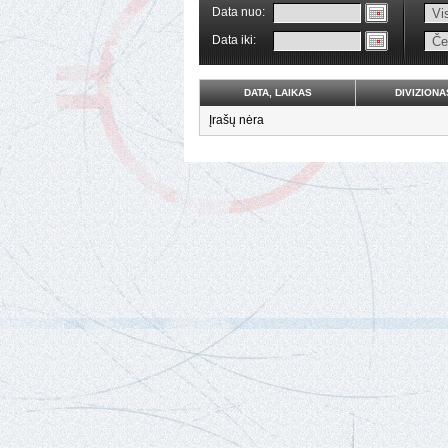
Data nuo:
Data iki:
DATA, LAIKAS
DIVIZIONA
Įrašų nėra