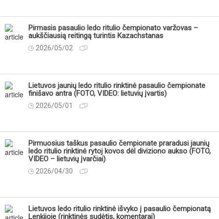
Pirmasis pasaulio ledo ritulio čempionato varžovas –
aukščiausią reitingą turintis Kazachstanas
2026/05/02
Lietuvos jaunių ledo ritulio rinktinė pasaulio čempionate
finišavo antra (FOTO, VIDEO: lietuvių įvartis)
2026/05/01
Pirmuosius taškus pasaulio čempionate praradusi jaunių
ledo ritulio rinktinė rytoj kovos dėl diviziono aukso (FOTO,
VIDEO – lietuvių įvarčiai)
2026/04/30
Lietuvos ledo ritulio rinktinė išvyko į pasaulio čempionatą
Lenkijoje (rinktinės sudėtis, komentarai)