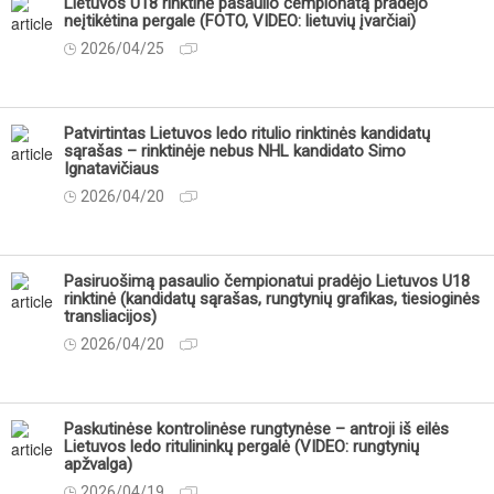
Lietuvos U18 rinktinė pasaulio čempionatą pradėjo
neįtikėtina pergale (FOTO, VIDEO: lietuvių įvarčiai)
2026/04/25
Patvirtintas Lietuvos ledo ritulio rinktinės kandidatų
sąrašas – rinktinėje nebus NHL kandidato Simo
Ignatavičiaus
2026/04/20
Pasiruošimą pasaulio čempionatui pradėjo Lietuvos U18
rinktinė (kandidatų sąrašas, rungtynių grafikas, tiesioginės
transliacijos)
2026/04/20
Paskutinėse kontrolinėse rungtynėse – antroji iš eilės
Lietuvos ledo ritulininkų pergalė (VIDEO: rungtynių
apžvalga)
2026/04/19