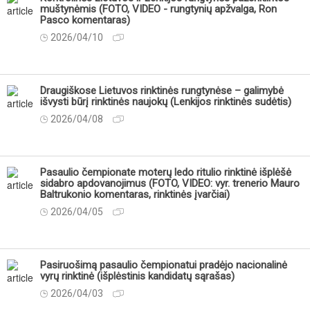
muštynėmis (FOTO, VIDEO - rungtynių apžvalga, Ron
Pasco komentaras)
2026/04/10
Draugiškose Lietuvos rinktinės rungtynėse – galimybė
išvysti būrį rinktinės naujokų (Lenkijos rinktinės sudėtis)
2026/04/08
Pasaulio čempionate moterų ledo ritulio rinktinė išplėšė
sidabro apdovanojimus (FOTO, VIDEO: vyr. trenerio Mauro
Baltrukonio komentaras, rinktinės įvarčiai)
2026/04/05
Pasiruošimą pasaulio čempionatui pradėjo nacionalinė
vyrų rinktinė (išplėstinis kandidatų sąrašas)
2026/04/03