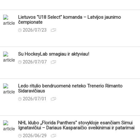
Lietuvos "U18 Select" komanda – Latvijos jaunimo
čempionate
2026/07/23
Su HockeyLab smagiau ir aktyviau!
2026/07/07
Ledo ritulio bendruomenė neteko Trenerio Rimanto
Sidaravičiaus
2026/07/01
NHL klubo „Florida Panthers" stovykloje esančiam Simui
Ignatavičiui – Dariaus Kasparaičio sveikinimai ir patarimai
2026/06/29