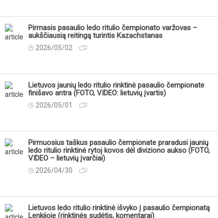
Pirmasis pasaulio ledo ritulio čempionato varžovas –
aukščiausią reitingą turintis Kazachstanas
2026/05/02
Lietuvos jaunių ledo ritulio rinktinė pasaulio čempionate
finišavo antra (FOTO, VIDEO: lietuvių įvartis)
2026/05/01
Pirmuosius taškus pasaulio čempionate praradusi jaunių
ledo ritulio rinktinė rytoj kovos dėl diviziono aukso (FOTO,
VIDEO – lietuvių įvarčiai)
2026/04/30
Lietuvos ledo ritulio rinktinė išvyko į pasaulio čempionatą
Lenkijoje (rinktinės sudėtis, komentarai)