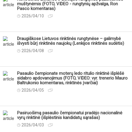
muštynėmis (FOTO, VIDEO - rungtynių apžvalga, Ron
Pasco komentaras)
2026/04/10
Draugiškose Lietuvos rinktinės rungtynėse – galimybė
išvysti būrį rinktinės naujokų (Lenkijos rinktinės sudėtis)
2026/04/08
Pasaulio čempionate moterų ledo ritulio rinktinė išplėšė
sidabro apdovanojimus (FOTO, VIDEO: vyr. trenerio Mauro
Baltrukonio komentaras, rinktinės įvarčiai)
2026/04/05
Pasiruošimą pasaulio čempionatui pradėjo nacionalinė
vyrų rinktinė (išplėstinis kandidatų sąrašas)
2026/04/03