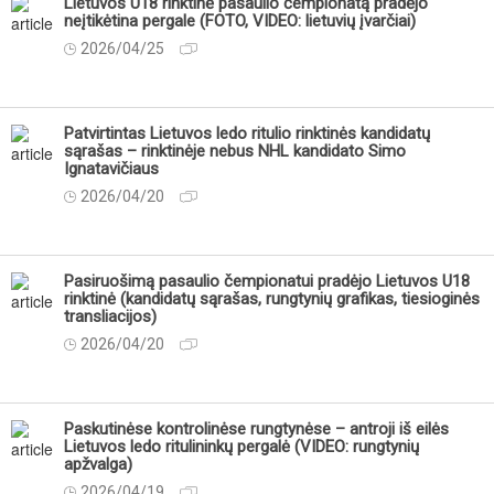
Lietuvos U18 rinktinė pasaulio čempionatą pradėjo
neįtikėtina pergale (FOTO, VIDEO: lietuvių įvarčiai)
2026/04/25
Patvirtintas Lietuvos ledo ritulio rinktinės kandidatų
sąrašas – rinktinėje nebus NHL kandidato Simo
Ignatavičiaus
2026/04/20
Pasiruošimą pasaulio čempionatui pradėjo Lietuvos U18
rinktinė (kandidatų sąrašas, rungtynių grafikas, tiesioginės
transliacijos)
2026/04/20
Paskutinėse kontrolinėse rungtynėse – antroji iš eilės
Lietuvos ledo ritulininkų pergalė (VIDEO: rungtynių
apžvalga)
2026/04/19