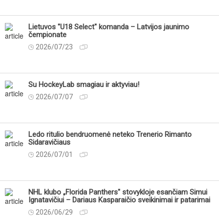
Lietuvos "U18 Select" komanda – Latvijos jaunimo
čempionate
2026/07/23
Su HockeyLab smagiau ir aktyviau!
2026/07/07
Ledo ritulio bendruomenė neteko Trenerio Rimanto
Sidaravičiaus
2026/07/01
NHL klubo „Florida Panthers" stovykloje esančiam Simui
Ignatavičiui – Dariaus Kasparaičio sveikinimai ir patarimai
2026/06/29