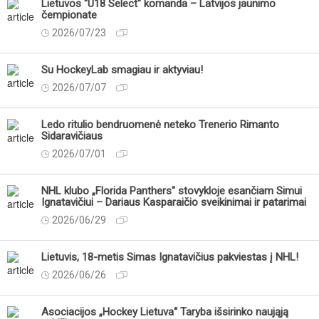
Lietuvos "U18 Select" komanda – Latvijos jaunimo
čempionate
2026/07/23
Su HockeyLab smagiau ir aktyviau!
2026/07/07
Ledo ritulio bendruomenė neteko Trenerio Rimanto
Sidaravičiaus
2026/07/01
NHL klubo „Florida Panthers" stovykloje esančiam Simui
Ignatavičiui – Dariaus Kasparaičio sveikinimai ir patarimai
2026/06/29
Lietuvis, 18-metis Simas Ignatavičius pakviestas į NHL!
2026/06/26
Asociacijos „Hockey Lietuva“ Taryba išsirinko naująją