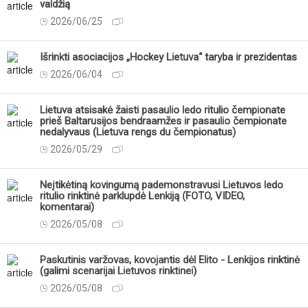
valdžią
2026/06/25
Išrinkti asociacijos „Hockey Lietuva“ taryba ir prezidentas
2026/06/04
Lietuva atsisakė žaisti pasaulio ledo ritulio čempionate
prieš Baltarusijos bendraamžes ir pasaulio čempionate
nedalyvaus (Lietuva rengs du čempionatus)
2026/05/29
Neįtikėtiną kovingumą pademonstravusi Lietuvos ledo
ritulio rinktinė parklupdė Lenkiją (FOTO, VIDEO,
komentarai)
2026/05/08
Paskutinis varžovas, kovojantis dėl Elito - Lenkijos rinktinė
(galimi scenarijai Lietuvos rinktinei)
2026/05/08