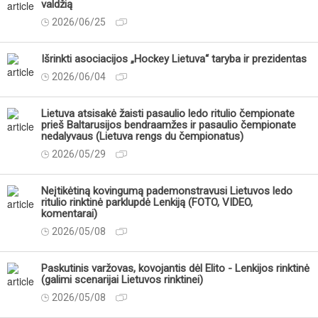
valdžią
2026/06/25
Išrinkti asociacijos „Hockey Lietuva“ taryba ir prezidentas
2026/06/04
Lietuva atsisakė žaisti pasaulio ledo ritulio čempionate
prieš Baltarusijos bendraamžes ir pasaulio čempionate
nedalyvaus (Lietuva rengs du čempionatus)
2026/05/29
Neįtikėtiną kovingumą pademonstravusi Lietuvos ledo
ritulio rinktinė parklupdė Lenkiją (FOTO, VIDEO,
komentarai)
2026/05/08
Paskutinis varžovas, kovojantis dėl Elito - Lenkijos rinktinė
(galimi scenarijai Lietuvos rinktinei)
2026/05/08