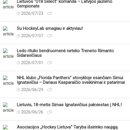
Lietuvos "U18 Select" komanda – Latvijos jaunimo
čempionate
2026/07/23
Su HockeyLab smagiau ir aktyviau!
2026/07/07
Ledo ritulio bendruomenė neteko Trenerio Rimanto
Sidaravičiaus
2026/07/01
NHL klubo „Florida Panthers" stovykloje esančiam Simui
Ignatavičiui – Dariaus Kasparaičio sveikinimai ir patarimai
2026/06/29
Lietuvis, 18-metis Simas Ignatavičius pakviestas į NHL!
2026/06/26
Asociacijos „Hockey Lietuva“ Taryba išsirinko naująją