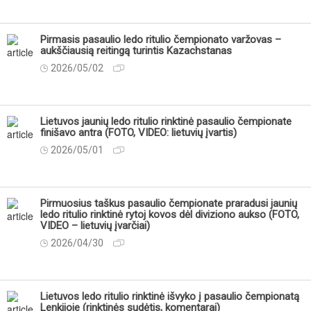
Pirmasis pasaulio ledo ritulio čempionato varžovas –
aukščiausią reitingą turintis Kazachstanas
2026/05/02
Lietuvos jaunių ledo ritulio rinktinė pasaulio čempionate
finišavo antra (FOTO, VIDEO: lietuvių įvartis)
2026/05/01
Pirmuosius taškus pasaulio čempionate praradusi jaunių
ledo ritulio rinktinė rytoj kovos dėl diviziono aukso (FOTO,
VIDEO – lietuvių įvarčiai)
2026/04/30
Lietuvos ledo ritulio rinktinė išvyko į pasaulio čempionatą
Lenkijoje (rinktinės sudėtis, komentarai)