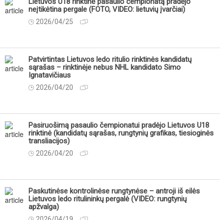
Lietuvos U18 rinktinė pasaulio čempionatą pradėjo
neįtikėtina pergale (FOTO, VIDEO: lietuvių įvarčiai)
2026/04/25
Patvirtintas Lietuvos ledo ritulio rinktinės kandidatų
sąrašas – rinktinėje nebus NHL kandidato Simo
Ignatavičiaus
2026/04/20
Pasiruošimą pasaulio čempionatui pradėjo Lietuvos U18
rinktinė (kandidatų sąrašas, rungtynių grafikas, tiesioginės
transliacijos)
2026/04/20
Paskutinėse kontrolinėse rungtynėse – antroji iš eilės
Lietuvos ledo ritulininkų pergalė (VIDEO: rungtynių
apžvalga)
2026/04/19