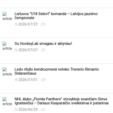
Lietuvos "U18 Select" komanda – Latvijos jaunimo
čempionate
2026/07/23
Su HockeyLab smagiau ir aktyviau!
2026/07/07
Ledo ritulio bendruomenė neteko Trenerio Rimanto
Sidaravičiaus
2026/07/01
NHL klubo „Florida Panthers" stovykloje esančiam Simui
Ignatavičiui – Dariaus Kasparaičio sveikinimai ir patarimai
2026/06/29