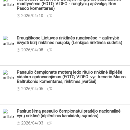
muštynėmis (FOTO, VIDEO - rungtynių apžvalga, Ron
Pasco komentaras)
2026/04/10
Draugiškose Lietuvos rinktinės rungtynėse – galimybė
išvysti būrį rinktinės naujokų (Lenkijos rinktinės sudėtis)
2026/04/08
Pasaulio čempionate moterų ledo ritulio rinktinė išplėšė
sidabro apdovanojimus (FOTO, VIDEO: vyr. trenerio Mauro
Baltrukonio komentaras, rinktinės įvarčiai)
2026/04/05
Pasiruošimą pasaulio čempionatui pradėjo nacionalinė
vyrų rinktinė (išplėstinis kandidatų sąrašas)
2026/04/03