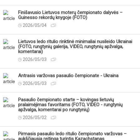
Finišavusio Lietuvos moterų čempionato dalyvės –
Guinesso rekordų knygoje (FOTO)
2026/05/04
Lietuvos ledo ritulio rinktinė minimaliai nusileido Ukrainai
(FOTO, rungtynių galerija, VIDEO, rungtynių apžvalga,
komentarai)
2026/05/03
Antrasis varžovas pasaulio čempionate - Ukraina
2026/05/03
Pasaulio čempionato starte – kovingas lietuvių
pralaimėjimas favoritams (FOTO, VIDEO - rungtynių
apžvalga, komentarai po rungtynių)
2026/05/02
Pirmasis pasaulio ledo ritulio čempionato varžovas –
aukščiausią reitingą turintis Kazachstanas