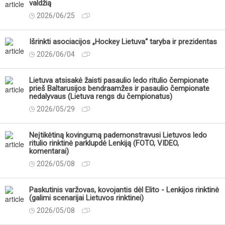
valdžią
2026/06/25
Išrinkti asociacijos „Hockey Lietuva“ taryba ir prezidentas
2026/06/04
Lietuva atsisakė žaisti pasaulio ledo ritulio čempionate
prieš Baltarusijos bendraamžes ir pasaulio čempionate
nedalyvaus (Lietuva rengs du čempionatus)
2026/05/29
Neįtikėtiną kovingumą pademonstravusi Lietuvos ledo
ritulio rinktinė parklupdė Lenkiją (FOTO, VIDEO,
komentarai)
2026/05/08
Paskutinis varžovas, kovojantis dėl Elito - Lenkijos rinktinė
(galimi scenarijai Lietuvos rinktinei)
2026/05/08