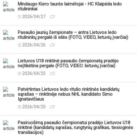
Mindaugo Kiero taurės laimėtojai - HC Klaipėda ledo
ritulininkai
2026/04/27
Pasaulio jaunių čempionate – antra Lietuvos ledo
ritulininkų pergalė iš eilės (FOTO, VIDEO, lietuvių įvarčiai)
2026/04/26
Lietuvos U18 rinktinė pasaulio čempionatą pradėjo
neįtikėtina pergale (FOTO, VIDEO: lietuvių įvarčiai)
2026/04/25
Patvirtintas Lietuvos ledo ritulio rinktinės kandidatų
sąrašas – rinktinėje nebus NHL kandidato Simo
Ignatavičiaus
2026/04/20
Pasiruošimą pasaulio čempionatui pradėjo Lietuvos U18
rinktinė (kandidatų sąrašas, rungtynių grafikas, tiesioginės
transliacijos)