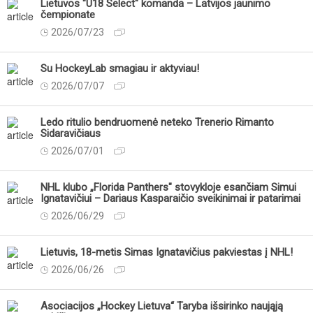
Lietuvos "U18 Select" komanda – Latvijos jaunimo
čempionate
2026/07/23
Su HockeyLab smagiau ir aktyviau!
2026/07/07
Ledo ritulio bendruomenė neteko Trenerio Rimanto
Sidaravičiaus
2026/07/01
NHL klubo „Florida Panthers" stovykloje esančiam Simui
Ignatavičiui – Dariaus Kasparaičio sveikinimai ir patarimai
2026/06/29
Lietuvis, 18-metis Simas Ignatavičius pakviestas į NHL!
2026/06/26
Asociacijos „Hockey Lietuva“ Taryba išsirinko naująją