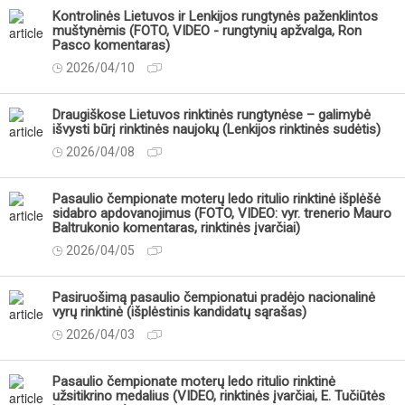
Kontrolinės Lietuvos ir Lenkijos rungtynės paženklintos
muštynėmis (FOTO, VIDEO - rungtynių apžvalga, Ron
Pasco komentaras)
2026/04/10
Draugiškose Lietuvos rinktinės rungtynėse – galimybė
išvysti būrį rinktinės naujokų (Lenkijos rinktinės sudėtis)
2026/04/08
Pasaulio čempionate moterų ledo ritulio rinktinė išplėšė
sidabro apdovanojimus (FOTO, VIDEO: vyr. trenerio Mauro
Baltrukonio komentaras, rinktinės įvarčiai)
2026/04/05
Pasiruošimą pasaulio čempionatui pradėjo nacionalinė
vyrų rinktinė (išplėstinis kandidatų sąrašas)
2026/04/03
Pasaulio čempionate moterų ledo ritulio rinktinė
užsitikrino medalius (VIDEO, rinktinės įvarčiai, E. Tučiūtės