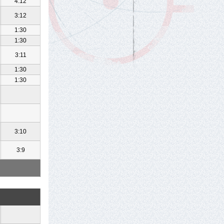
4:12
3:12
1:30
1:30
3:11
1:30
1:30
3:10
3:9