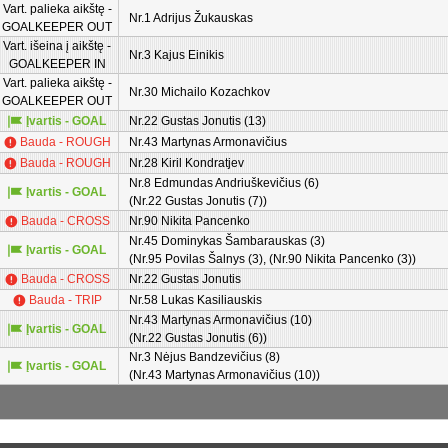
Vart. palieka aikštę -
Nr.1 Adrijus Žukauskas
GOALKEEPER OUT
Vart. išeina į aikštę -
Nr.3 Kajus Einikis
GOALKEEPER IN
Vart. palieka aikštę -
Nr.30 Michailo Kozachkov
GOALKEEPER OUT
Įvartis - GOAL
Nr.22 Gustas Jonutis (13)
Bauda - ROUGH
Nr.43 Martynas Armonavičius
Bauda - ROUGH
Nr.28 Kiril Kondratjev
Nr.8 Edmundas Andriuškevičius (6)
Įvartis - GOAL
(Nr.22 Gustas Jonutis (7))
Bauda - CROSS
Nr.90 Nikita Pancenko
Nr.45 Dominykas Šambarauskas (3)
Įvartis - GOAL
(Nr.95 Povilas Šalnys (3), (Nr.90 Nikita Pancenko (3))
Bauda - CROSS
Nr.22 Gustas Jonutis
Bauda - TRIP
Nr.58 Lukas Kasiliauskis
Nr.43 Martynas Armonavičius (10)
Įvartis - GOAL
(Nr.22 Gustas Jonutis (6))
Nr.3 Nėjus Bandzevičius (8)
Įvartis - GOAL
(Nr.43 Martynas Armonavičius (10))