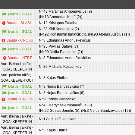
Nr.43 Martynas Armonavičius (9)
Įvartis - GOAL
(Nr.13 Armandas Kielė (2))
Bauda - SLASH
Nr.12 Kristupas Patalba
Nr.28 Kiril Kondratjev (2)
Įvartis - GOAL
(Nr.92 Konstantin Ignatčik (4), (Nr.93 Alonas Juščius (1))
Bauda - CROSS
Nr.8 Edmundas Andriuškevičius
Nr.95 Povilas Šalnys (7)
Įvartis - GOAL
(Nr.90 Nikita Pancenko (2))
Bauda - INTRF
Nr.8 Edmundas Andriuškevičius
Vart. išeina į aikštę -
Nr.30 Michailo Kozachkov
GOALKEEPER IN
Vart. palieka aikštę -
Nr.3 Kajus Einikis
GOALKEEPER OUT
Įvartis - GOAL
Nr.3 Nėjus Bandzevičius (7)
Įvartis - GOAL
Nr.3 Nėjus Bandzevičius (6)
Bauda - CROSS
Nr.90 Nikita Pancenko
Nr.43 Martynas Armonavičius (8)
Įvartis - GOAL
(Nr.22 Gustas Jonutis (5), (Nr.3 Nėjus Bandzevičius (12))
Vart. išeina į aikštę -
Nr.1 Adrijus Žukauskas
GOALKEEPER IN
Vart. išeina į aikštę -
Nr.3 Kajus Einikis
GOALKEEPER IN