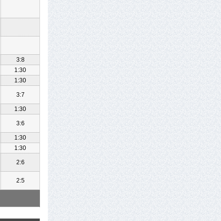
3:8
1:30
1:30
3:7
1:30
3:6
1:30
1:30
2:6
2:5