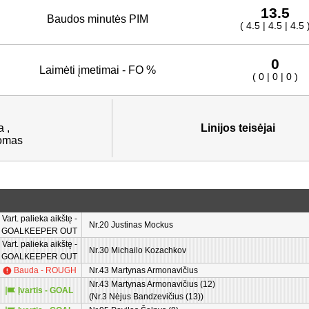
13.5
Baudos minutės PIM
( 4.5 | 4.5 | 4.5 
0
Laimėti įmetimai - FO %
( 0 | 0 | 0 )
 ,
Linijos teisėjai
omas
Vart. palieka aikštę -
Nr.20 Justinas Mockus
GOALKEEPER OUT
Vart. palieka aikštę -
Nr.30 Michailo Kozachkov
GOALKEEPER OUT
Bauda - ROUGH
Nr.43 Martynas Armonavičius
Nr.43 Martynas Armonavičius (12)
Įvartis - GOAL
(Nr.3 Nėjus Bandzevičius (13))