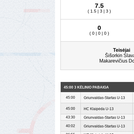
7.5
( 1.5 | 3 | 3 )
0
( 0 | 0 | 0 )
Teisėjai
Šišorkin Slava
Makarevičius D
45:00 3 KĖLINIO PABAIGA
45:00
Griunvaldas-Startas U-13
45:00
HC Klaipėda U-13
43:30
Griunvaldas-Startas U-13
40:02
Griunvaldas-Startas U-13