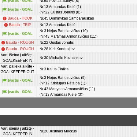
Įvartis - GOAL
Nr.95 Povilas Šalnys (8)
Nr.13 Armandas Kielė (1)
Įvartis - GOAL
(Nr.22 Gustas Jonutis (8))
Bauda - HOOK
Nr.45 Dominykas Šambarauskas
Bauda - TRIP
Nr.13 Armandas Kielė
Nr.3 Nėjus Bandzevičius (10)
Įvartis - GOAL
(Nr.43 Martynas Armonavičius (11))
Bauda - ROUGH
Nr.22 Gustas Jonutis
Bauda - ROUGH
Nr.28 Kiril Kondratjev
Vart. išeina į aikštę -
Nr.30 Michailo Kozachkov
GOALKEEPER IN
Vart. palieka aikštę -
Nr.3 Kajus Einikis
GOALKEEPER OUT
Nr.3 Nėjus Bandzevičius (9)
Įvartis - GOAL
(Nr.12 Kristupas Patalba (1))
Nr.43 Martynas Armonavičius (11)
Įvartis - GOAL
(Nr.13 Armandas Kielė (3))
Vart. išeina į aikštę -
Nr.20 Justinas Mockus
GOALKEEPER IN