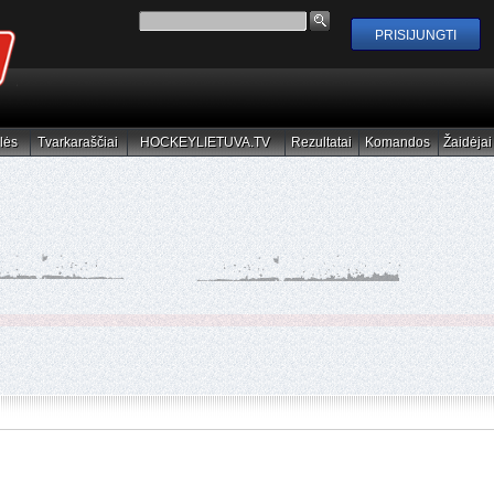
lės
Tvarkaraščiai
HOCKEYLIETUVA.TV
Rezultatai
Komandos
Žaidėjai
elės
Tvarkaraščiai
HOCKEYLIETUVA.TV
Rezultatai
Komandos
Žaidėjai