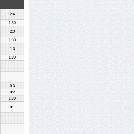
2:4
1:30
2:3
1:30
1:3
1:30
0:3
0:2
1:30
0:1