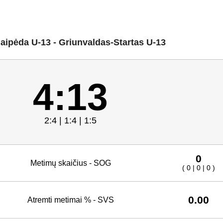
aipėda U-13 - Griunvaldas-Startas U-13
4:13
2:4 | 1:4 | 1:5
0
Metimų skaičius - SOG
( 0 | 0 | 0 )
0.00
Atremti metimai % - SVS