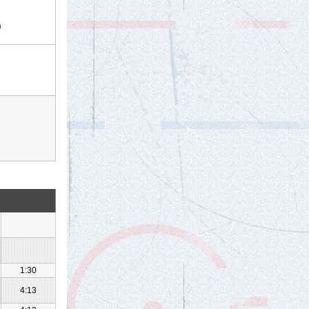
)
1:30
4:13