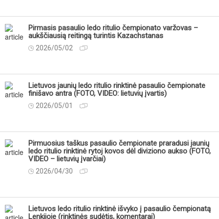
Pirmasis pasaulio ledo ritulio čempionato varžovas –
aukščiausią reitingą turintis Kazachstanas
2026/05/02
Lietuvos jaunių ledo ritulio rinktinė pasaulio čempionate
finišavo antra (FOTO, VIDEO: lietuvių įvartis)
2026/05/01
Pirmuosius taškus pasaulio čempionate praradusi jaunių
ledo ritulio rinktinė rytoj kovos dėl diviziono aukso (FOTO,
VIDEO – lietuvių įvarčiai)
2026/04/30
Lietuvos ledo ritulio rinktinė išvyko į pasaulio čempionatą
Lenkijoje (rinktinės sudėtis, komentarai)