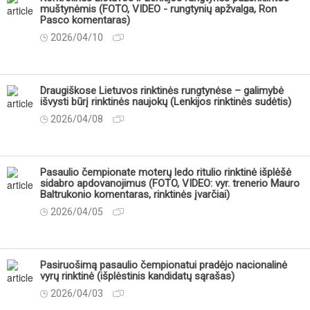
muštynėmis (FOTO, VIDEO - rungtynių apžvalga, Ron
Pasco komentaras)
2026/04/10
Draugiškose Lietuvos rinktinės rungtynėse – galimybė
išvysti būrį rinktinės naujokų (Lenkijos rinktinės sudėtis)
2026/04/08
Pasaulio čempionate moterų ledo ritulio rinktinė išplėšė
sidabro apdovanojimus (FOTO, VIDEO: vyr. trenerio Mauro
Baltrukonio komentaras, rinktinės įvarčiai)
2026/04/05
Pasiruošimą pasaulio čempionatui pradėjo nacionalinė
vyrų rinktinė (išplėstinis kandidatų sąrašas)
2026/04/03