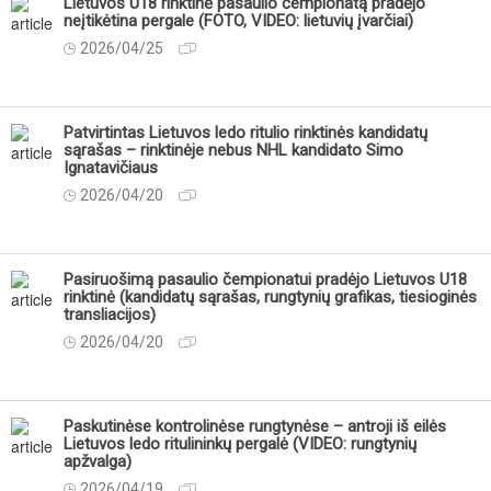
Lietuvos U18 rinktinė pasaulio čempionatą pradėjo
neįtikėtina pergale (FOTO, VIDEO: lietuvių įvarčiai)
2026/04/25
Patvirtintas Lietuvos ledo ritulio rinktinės kandidatų
sąrašas – rinktinėje nebus NHL kandidato Simo
Ignatavičiaus
2026/04/20
Pasiruošimą pasaulio čempionatui pradėjo Lietuvos U18
rinktinė (kandidatų sąrašas, rungtynių grafikas, tiesioginės
transliacijos)
2026/04/20
Paskutinėse kontrolinėse rungtynėse – antroji iš eilės
Lietuvos ledo ritulininkų pergalė (VIDEO: rungtynių
apžvalga)
2026/04/19