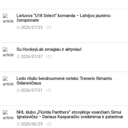
Lietuvos "U18 Select" komanda – Latvijos jaunimo
čempionate
2026/07/23
Su HockeyLab smagiau ir aktyviau!
2026/07/07
Ledo ritulio bendruomenė neteko Trenerio Rimanto
Sidaravičiaus
2026/07/01
NHL klubo „Florida Panthers" stovykloje esančiam Simui
Ignatavičiui – Dariaus Kasparaičio sveikinimai ir patarimai
2026/06/29