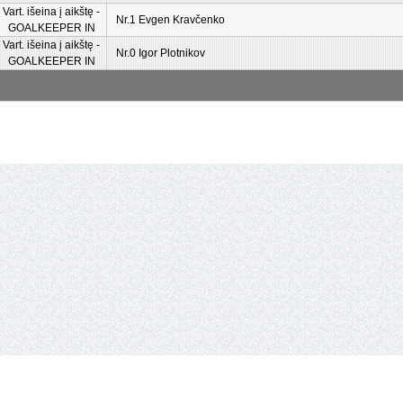
Vart. išeina į aikštę -
Nr.1 Evgen Kravčenko
GOALKEEPER IN
Vart. išeina į aikštę -
Nr.0 Igor Plotnikov
GOALKEEPER IN
io lyga,
Vykdantysis direktorius