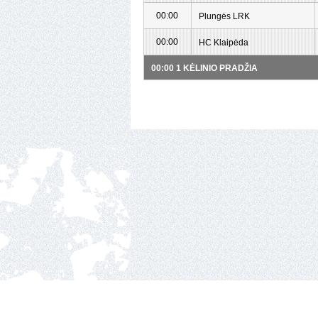
00:00
Plungės LRK
00:00
HC Klaipėda
00:00 1 KĖLINIO PRADŽIA
Nacionalinė ledo ritul