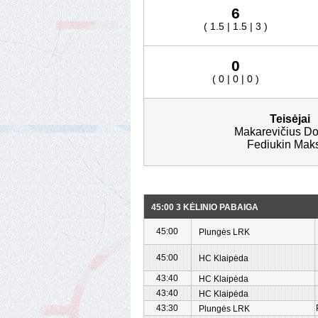
6
( 1.5 | 1.5 | 3 )
0
( 0 | 0 | 0 )
Teisėjai
Makarevičius Do
Fediukin Mak
45:00 3 KĖLINIO PABAIGA
45:00
Plungės LRK
45:00
HC Klaipėda
43:40
HC Klaipėda
43:40
HC Klaipėda
43:30
Plungės LRK