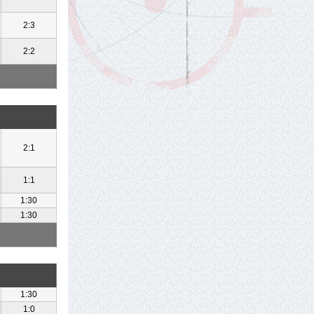
2:3
2:2
2:1
1:1
1:30
1:30
1:30
1:0