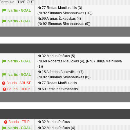
Pertrauka - TIME-OUT
Nr.77 Redas Marčiukaitis (3)
Įvartis - GOAL
(Nr.92 Simonas Simanauskas (10))
Nr.99 Arūnas Žukauskas (4)
Įvartis - GOAL
(Nr.92 Simonas Simanauskas (9))
Nr.32 Marius Poškus (5)
Įvartis - GOAL
(Nr.69 Robertas Piaulokas (4), (Nr.87 Julija Melnikova
(1))
Nr.15 Alfredas Butkevičius (7)
Įvartis - GOAL
(Nr.92 Simonas Simanauskas (8))
Bauda - ABUSE
Nr.77 Redas Marčiukaitis
Bauda - HOOK
Nr.60 Lemturis Simanaitis
Bauda - TRIP
Nr.32 Marius Poškus
Įvartis - GOAL
Nr.32 Marius Poškus (4)