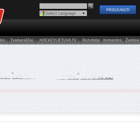
Powered by
Translate
lės
Tvarkaraščiai
HOCKEYLIETUVA.TV
Rezultatai
Komandos
Žaidėjai
elės
Tvarkaraščiai
HOCKEYLIETUVA.TV
Rezultatai
Komandos
Žaidėjai