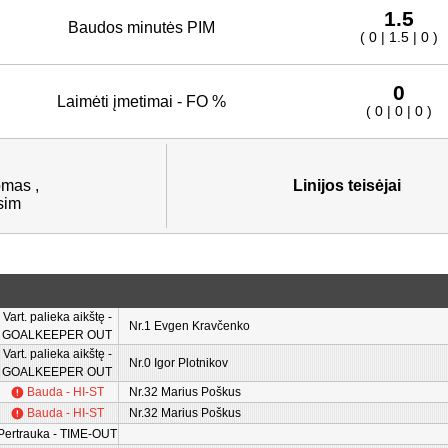
1.5
Baudos minutės PIM
( 0 | 1.5 | 0 )
0
Laimėti įmetimai - FO %
( 0 | 0 | 0 )
mas ,
Linijos teisėjai
sim
Vart. palieka aikštę -
Nr.1 Evgen Kravčenko
GOALKEEPER OUT
Vart. palieka aikštę -
Nr.0 Igor Plotnikov
GOALKEEPER OUT
Bauda - HI-ST
Nr.32 Marius Poškus
Bauda - HI-ST
Nr.32 Marius Poškus
Pertrauka - TIME-OUT