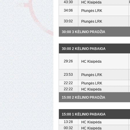
43:30
HC Klaipėda
34:06
Plungės LRK
33:02
Plungės LRK
30:00 3 KĖLINIO PRADŽIA
30:00 2 KĖLINIO PABAIGA
29:26
HC Klaipėda
23:53
Plungės LRK
22:22
Plungės LRK
22:22
HC Klaipėda
15:00 2 KĖLINIO PRADŽIA
15:00 1 KĖLINIO PABAIGA
13:28
HC Klaipėda
00:32
HC Klaipėda