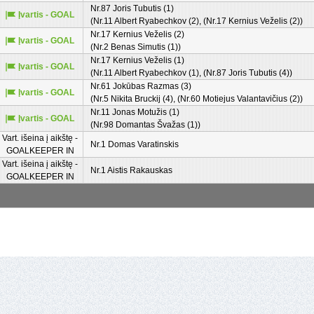
Nr.87 Joris Tubutis (1)
Įvartis - GOAL
(Nr.11 Albert Ryabechkov (2), (Nr.17 Kernius Veželis (2))
Nr.17 Kernius Veželis (2)
Įvartis - GOAL
(Nr.2 Benas Simutis (1))
Nr.17 Kernius Veželis (1)
Įvartis - GOAL
(Nr.11 Albert Ryabechkov (1), (Nr.87 Joris Tubutis (4))
Nr.61 Jokūbas Razmas (3)
Įvartis - GOAL
(Nr.5 Nikita Bruckij (4), (Nr.60 Motiejus Valantavičius (2))
Nr.11 Jonas Motužis (1)
Įvartis - GOAL
(Nr.98 Domantas Švažas (1))
Vart. išeina į aikštę -
Nr.1 Domas Varatinskis
GOALKEEPER IN
Vart. išeina į aikštę -
Nr.1 Aistis Rakauskas
GOALKEEPER IN