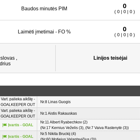
0
Baudos minutės PIM
( 0 | 0 | 0 )
0
Laimėti įmetimai - FO %
( 0 | 0 | 0 )
slovas ,
Linijos teisėjai
drius
Vart. palieka aikštę -
Nr.8 Linas Guogis
GOALKEEPER OUT
Vart. palieka aikštę -
Nr.1 Aistis Rakauskas
GOALKEEPER OUT
Nr.11 Albert Ryabechkov (2)
Įvartis - GOAL
(Nr.17 Kernius Veželis (3), (Nr.7 Vaiva Rastenytė (3))
Nr.5 Nikita Bruckij (4)
Įvartis - GOAL
(Nr.60 Motiejus Valantavičius (3))