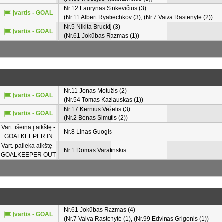
Nr.12 Laurynas Sinkevičius (3)
Įvartis - GOAL
(Nr.11 Albert Ryabechkov (3), (Nr.7 Vaiva Rastenytė (2))
Nr.5 Nikita Bruckij (3)
Įvartis - GOAL
(Nr.61 Jokūbas Razmas (1))
Nr.11 Jonas Motužis (2)
Įvartis - GOAL
(Nr.54 Tomas Kazlauskas (1))
Nr.17 Kernius Veželis (3)
Įvartis - GOAL
(Nr.2 Benas Simutis (2))
Vart. išeina į aikštę -
Nr.8 Linas Guogis
GOALKEEPER IN
Vart. palieka aikštę -
Nr.1 Domas Varatinskis
GOALKEEPER OUT
Nr.61 Jokūbas Razmas (4)
Įvartis - GOAL
(Nr.7 Vaiva Rastenytė (1), (Nr.99 Edvinas Grigonis (1))