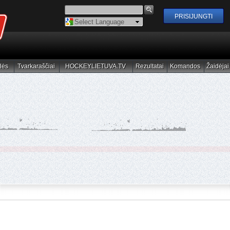
Powered by
Translate
lės
Tvarkaraščiai
HOCKEYLIETUVA.TV
Rezultatai
Komandos
Žaidėjai
elės
Tvarkaraščiai
HOCKEYLIETUVA.TV
Rezultatai
Komandos
Žaidėjai