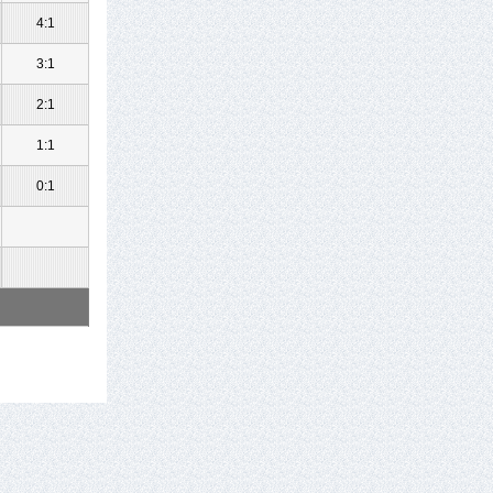
4:1
3:1
2:1
1:1
0:1