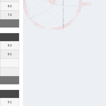
8:2
7:2
6:2
6:1
5:1