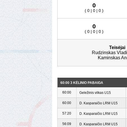
0
( 0 | 0 | 0 )
0
( 0 | 0 | 0 )
Teisėjai
Rudzinskas Vladi
Kaminskas An
60:00 3 KĖLINIO PABAIGA
60:00
Geležinis vilkas U15
60:00
D. Kasparaičio LRM U15
57:20
D. Kasparaičio LRM U15
56:09
D. Kasparaičio LRM U15