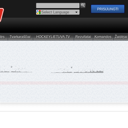
Powered by
Translate
lės
Tvarkaraščiai
HOCKEYLIETUVA.TV
Rezultatai
Komandos
Žaidėjai
elės
Tvarkaraščiai
HOCKEYLIETUVA.TV
Rezultatai
Komandos
Žaidėjai