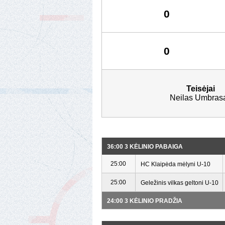
0
0
Teisėjai
Neilas Umbras
36:00 3 KĖLINIO PABAIGA
25:00
HC Klaipėda mėlyni U-10
25:00
Geležinis vilkas geltoni U-10
24:00 3 KĖLINIO PRADŽIA