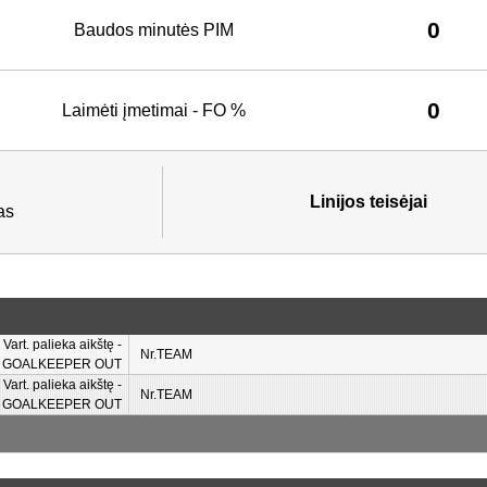
0
Baudos minutės PIM
0
Laimėti įmetimai - FO %
Linijos teisėjai
as
Vart. palieka aikštę -
Nr.TEAM
GOALKEEPER OUT
Vart. palieka aikštę -
Nr.TEAM
GOALKEEPER OUT