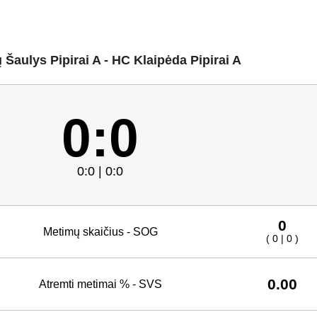
ų Šaulys Pipirai A - HC Klaipėda Pipirai A
0:0
0:0 | 0:0
0
Metimų skaičius - SOG
( 0 | 0 )
0.00
Atremti metimai % - SVS