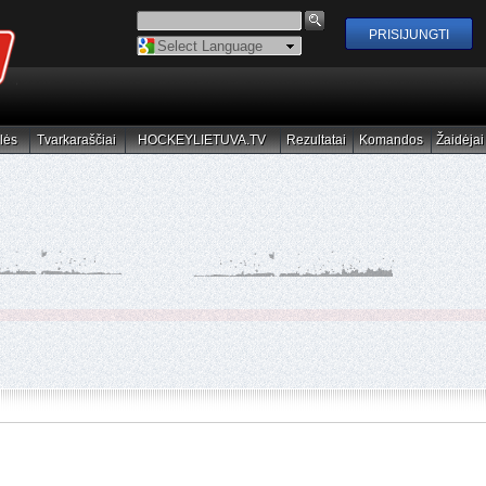
Powered by
Translate
lės
Tvarkaraščiai
HOCKEYLIETUVA.TV
Rezultatai
Komandos
Žaidėjai
elės
Tvarkaraščiai
HOCKEYLIETUVA.TV
Rezultatai
Komandos
Žaidėjai