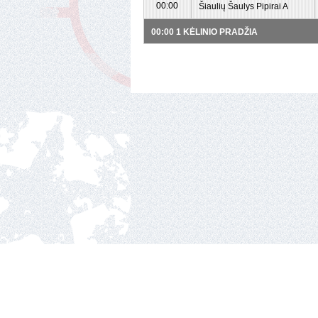
00:00
Šiaulių Šaulys Pipirai A
00:00 1 KĖLINIO PRADŽIA
Nacionalinė ledo ritul
Ozo g.25, Vilnius.
2010 © hockey Lietuva