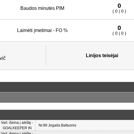
0
Baudos minutės PIM
( 0 | 0 )
0
Laimėti įmetimai - FO %
( 0 | 0 )
Linijos teisėjai
vič
Vart. išeina į aikštę -
Nr.99 Jogaila Baltuonis
GOALKEEPER IN
Vart. išeina į aikštę -