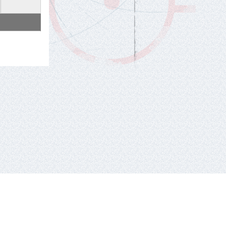
tel.: +370 659 44286.
El. paštas: info eta hockey.lt
e-solution:
gaumina