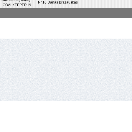
Nr.16 Danas Brazauskas
GOALKEEPER IN
io lyga,
Vykdantysis direktorius
Remigijus Valickas,