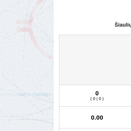
Šiauli
0
( 0 | 0 )
0.00