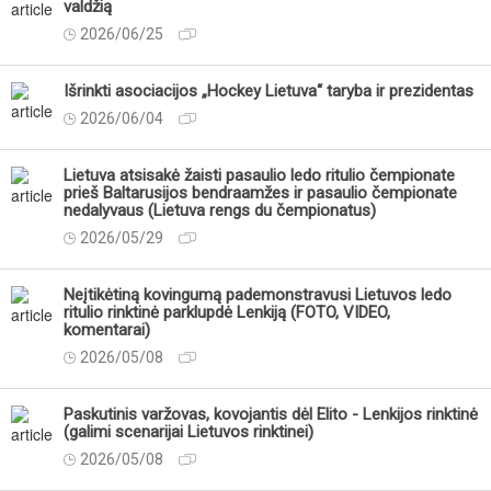
valdžią
2026/06/25
Išrinkti asociacijos „Hockey Lietuva“ taryba ir prezidentas
2026/06/04
Lietuva atsisakė žaisti pasaulio ledo ritulio čempionate
prieš Baltarusijos bendraamžes ir pasaulio čempionate
nedalyvaus (Lietuva rengs du čempionatus)
2026/05/29
Neįtikėtiną kovingumą pademonstravusi Lietuvos ledo
ritulio rinktinė parklupdė Lenkiją (FOTO, VIDEO,
komentarai)
2026/05/08
Paskutinis varžovas, kovojantis dėl Elito - Lenkijos rinktinė
(galimi scenarijai Lietuvos rinktinei)
2026/05/08