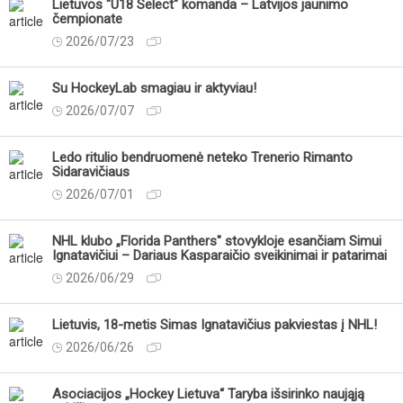
Lietuvos "U18 Select" komanda – Latvijos jaunimo
čempionate
2026/07/23
Su HockeyLab smagiau ir aktyviau!
2026/07/07
Ledo ritulio bendruomenė neteko Trenerio Rimanto
Sidaravičiaus
2026/07/01
NHL klubo „Florida Panthers" stovykloje esančiam Simui
Ignatavičiui – Dariaus Kasparaičio sveikinimai ir patarimai
2026/06/29
Lietuvis, 18-metis Simas Ignatavičius pakviestas į NHL!
2026/06/26
Asociacijos „Hockey Lietuva“ Taryba išsirinko naująją