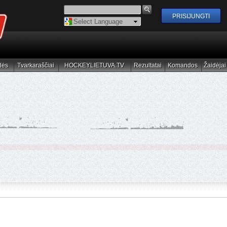
Powered by
Translate
lės
Tvarkaraščiai
HOCKEYLIETUVA.TV
Rezultatai
Komandos
Žaidėjai
elės
Tvarkaraščiai
HOCKEYLIETUVA.TV
Rezultatai
Komandos
Žaidėjai