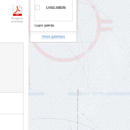
Lygos galerija
Visos galerijos