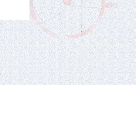
tel.: +370 659 44286.
El. paštas: info eta hockey.lt
e-solution:
gaumina