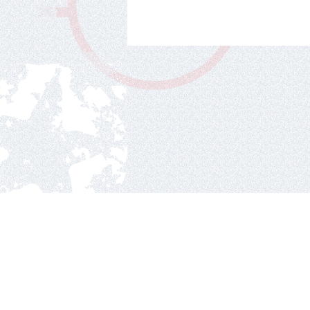
Nacionalinė ledo ritul
Ozo g.25, Vilnius.
2010 © hockey Lietuva