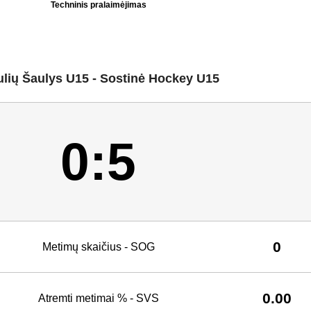
Techninis pralaimėjimas
ulių Šaulys U15 - Sostinė Hockey U15
0:5
0
Metimų skaičius - SOG
0.00
Atremti metimai % - SVS