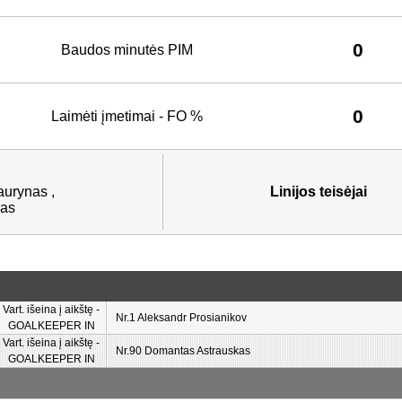
0
Baudos minutės PIM
0
Laimėti įmetimai - FO %
aurynas ,
Linijos teisėjai
nas
Vart. išeina į aikštę -
Nr.1 Aleksandr Prosianikov
GOALKEEPER IN
Vart. išeina į aikštę -
Nr.90 Domantas Astrauskas
GOALKEEPER IN