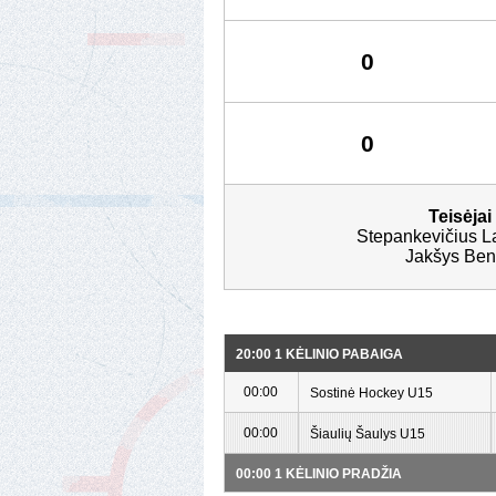
0
0
Teisėjai
Stepankevičius L
Jakšys Be
20:00 1 KĖLINIO PABAIGA
00:00
Sostinė Hockey U15
00:00
Šiaulių Šaulys U15
00:00 1 KĖLINIO PRADŽIA