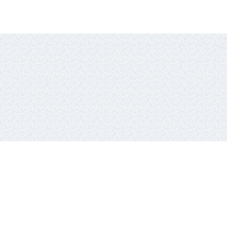
io lyga,
Vykdantysis direktorius
Remigijus Valickas,