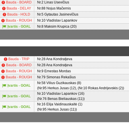
Bauda - BOARD
Nr.2 Linas Usevičius
Bauda - DELAY
Nr.88 Nojus Mačernis
Bauda - HOLD
Nr.5 Gytautas Jasinevičius
Bauda - ROUGH
Nr.10 Vladislav Lapankov
Įvartis - GOAL
Nr.8 Maksim Krupica (20)
Bauda - TRIP
Nr.28 Ana Kondratjeva
Bauda - BOARD
Nr.28 Ana Kondratjeva
Bauda - ROUGH
Nr.9 Ernestas Mordas
Bauda - ROUGH
Nr.79 Simonas Rekašius
Nr.58 Vilius Guzikauskas (8)
Įvartis - GOAL
(Nr.95 Herkus Jusas (12), (Nr.10 Rokas Andrijevskis (2))
Nr.10 Vladislav Lapankov (16)
Įvartis - GOAL
(Nr.76 Benas Bieliauskas (11))
Nr.16 Elija Vaidinauskaitė (1)
Įvartis - GOAL
(Nr.95 Herkus Jusas (11))