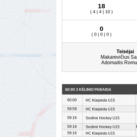
18
( 4 | 4 | 10 )
0
( 0 | 0 | 0 )
Teisėjai
Makarevičius Sau
Adomaitis Romu
60:00 3 KĖLINIO PABAIGA
60:00
HC Klaipėda U15
59:59
HC Klaipėda U15
59:16
Sostinė Hockey U15
59:16
Sostinė Hockey U15
59:16
HC Klaipėda U15