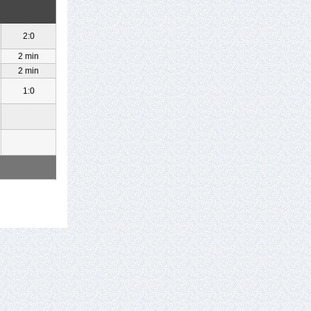
2:0
2 min
2 min
1:0