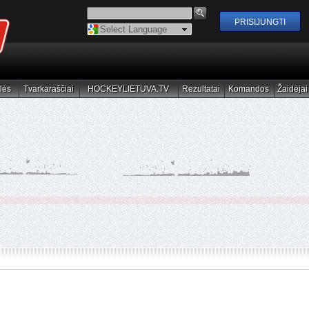
Powered by
Translate
lės
Tvarkaraščiai
HOCKEYLIETUVA.TV
Rezultatai
Komandos
Žaidėjai
elės
Tvarkaraščiai
HOCKEYLIETUVA.TV
Rezultatai
Komandos
Žaidėjai