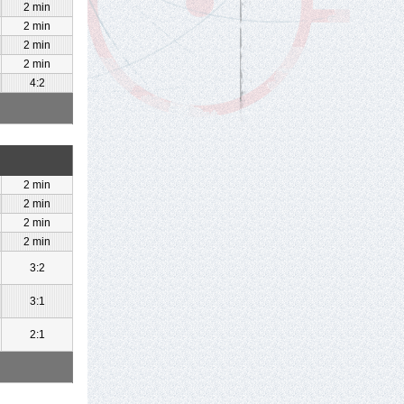
2 min
2 min
2 min
2 min
4:2
2 min
2 min
2 min
2 min
3:2
3:1
2:1