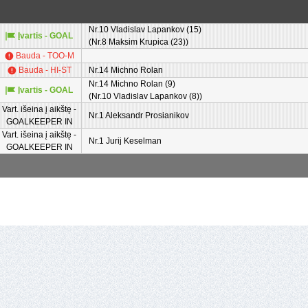
Nr.10 Vladislav Lapankov (15)
Įvartis - GOAL
(Nr.8 Maksim Krupica (23))
Bauda - TOO-M
Bauda - HI-ST
Nr.14 Michno Rolan
Nr.14 Michno Rolan (9)
Įvartis - GOAL
(Nr.10 Vladislav Lapankov (8))
Vart. išeina į aikštę -
Nr.1 Aleksandr Prosianikov
GOALKEEPER IN
Vart. išeina į aikštę -
Nr.1 Jurij Keselman
GOALKEEPER IN