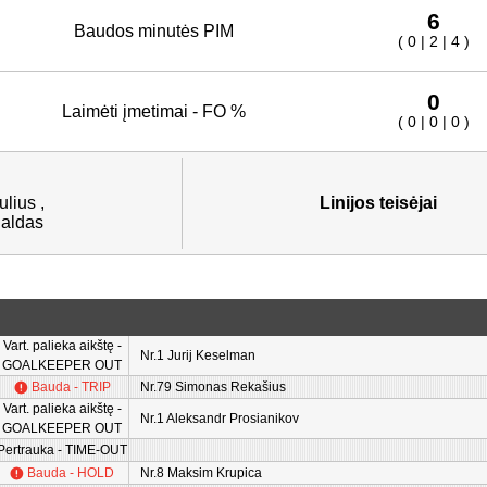
6
Baudos minutės PIM
( 0 | 2 | 4 )
0
Laimėti įmetimai - FO %
( 0 | 0 | 0 )
lius ,
Linijos teisėjai
aldas
Vart. palieka aikštę -
Nr.1 Jurij Keselman
GOALKEEPER OUT
Bauda - TRIP
Nr.79 Simonas Rekašius
Vart. palieka aikštę -
Nr.1 Aleksandr Prosianikov
GOALKEEPER OUT
Pertrauka - TIME-OUT
Bauda - HOLD
Nr.8 Maksim Krupica