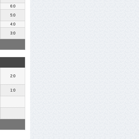
6:0
5:0
4:0
3:0
2:0
1:0