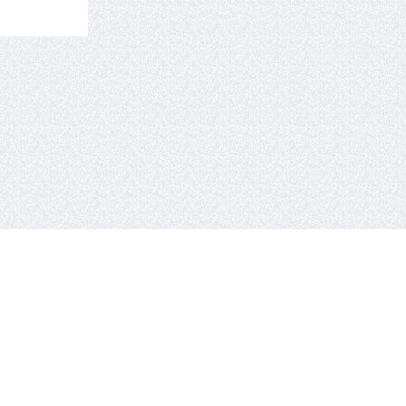
tel.: +370 659 44286.
El. paštas: info eta hockey.lt
e-solution:
gaumina