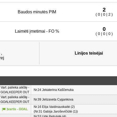
2
Baudos minutės PIM
( 0 | 0 | 2 )
0
Laimėti įmetimai - FO %
( 0 | 0 | 0 )
 ,
Linijos teisėjai
rej
Vart. palieka aikštę -
Nr.24 Jekaterina Kaščenuka
GOALKEEPER OUT
Vart. palieka aikštę -
Nr.39 Jelizaveta Cygankova
GOALKEEPER OUT
Nr.16 Elija Vaidinauskaitė (2)
Įvartis - GOAL
(Nr.31 Gabija Jaroševičiūtė (1))
Nr.53 Urtė Petrulytė (4)