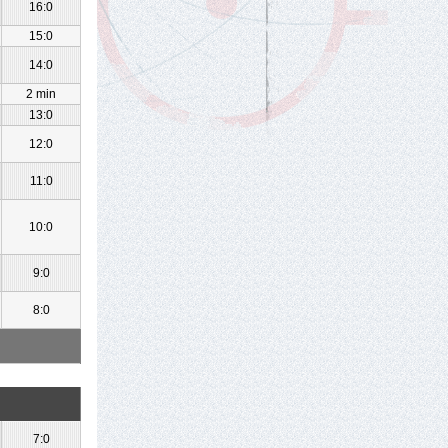
16:0
15:0
14:0
2 min
13:0
12:0
11:0
10:0
9:0
8:0
7:0