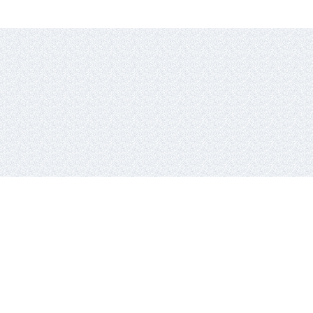
io lyga,
Vykdantysis direktorius
Remigijus Valickas,