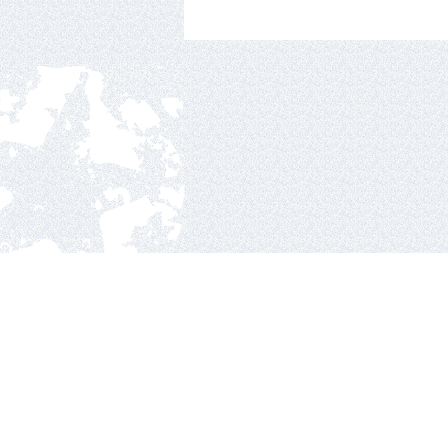
Nacionalinė ledo ritul
Ozo g.25, Vilnius.
2010 © hockey Lietuva