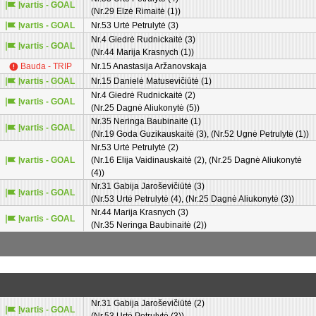
Įvartis - GOAL
(Nr.29 Elzė Rimaitė (1))
Įvartis - GOAL
Nr.53 Urtė Petrulytė (3)
Nr.4 Giedrė Rudnickaitė (3)
Įvartis - GOAL
(Nr.44 Marija Krasnych (1))
Bauda - TRIP
Nr.15 Anastasija Aržanovskaja
Įvartis - GOAL
Nr.15 Danielė Matusevičiūtė (1)
Nr.4 Giedrė Rudnickaitė (2)
Įvartis - GOAL
(Nr.25 Dagnė Aliukonytė (5))
Nr.35 Neringa Baubinaitė (1)
Įvartis - GOAL
(Nr.19 Goda Guzikauskaitė (3), (Nr.52 Ugnė Petrulytė (1))
Nr.53 Urtė Petrulytė (2)
Įvartis - GOAL
(Nr.16 Elija Vaidinauskaitė (2), (Nr.25 Dagnė Aliukonytė
(4))
Nr.31 Gabija Jaroševičiūtė (3)
Įvartis - GOAL
(Nr.53 Urtė Petrulytė (4), (Nr.25 Dagnė Aliukonytė (3))
Nr.44 Marija Krasnych (3)
Įvartis - GOAL
(Nr.35 Neringa Baubinaitė (2))
Nr.31 Gabija Jaroševičiūtė (2)
Įvartis - GOAL