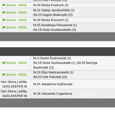
(Nr.53 Urtė Petrulytė (3))
Įvartis - GOAL
Nr.44 Marija Krasnych (2)
Nr.31 Gabija Jaroševičiūtė (1)
Įvartis - GOAL
(Nr.25 Dagnė Aliukonytė (2))
Įvartis - GOAL
Nr.44 Marija Krasnych (1)
Nr.55 Anastasija Peliusenok (1)
Įvartis - GOAL
(Nr.19 Goda Guzikauskaitė (2))
Nr.4 Giedrė Rudnickaitė (1)
Įvartis - GOAL
(Nr.19 Goda Guzikauskaitė (1), (Nr.35 Neringa
Baubinaitė (1))
Nr.16 Elija Vaidinauskaitė (1)
Įvartis - GOAL
(Nr.53 Urtė Petrulytė (2))
Vart. išeina į aikštę -
Nr.24 Jekaterina Kaščenuka
GOALKEEPER IN
Vart. išeina į aikštę -
Nr.39 Jelizaveta Cygankova
GOALKEEPER IN