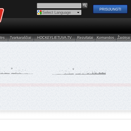
Powered by
Translate
lės
Tvarkaraščiai
HOCKEYLIETUVA.TV
Rezultatai
Komandos
Žaidėjai
elės
Tvarkaraščiai
HOCKEYLIETUVA.TV
Rezultatai
Komandos
Žaidėjai