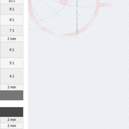
10:1
9:1
8:1
7:1
2 min
6:1
5:1
4:1
2 min
2 min
2 min