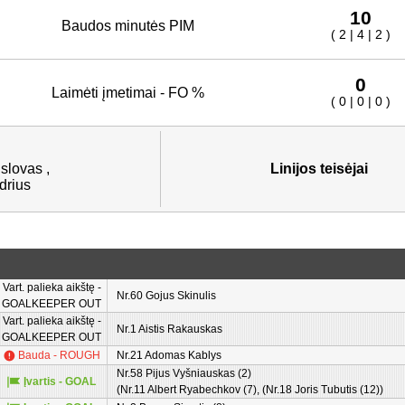
10
Baudos minutės PIM
( 2 | 4 | 2 )
0
Laimėti įmetimai - FO %
( 0 | 0 | 0 )
slovas ,
Linijos teisėjai
drius
Vart. palieka aikštę -
Nr.60 Gojus Skinulis
GOALKEEPER OUT
Vart. palieka aikštę -
Nr.1 Aistis Rakauskas
GOALKEEPER OUT
Bauda - ROUGH
Nr.21 Adomas Kablys
Nr.58 Pijus Vyšniauskas (2)
Įvartis - GOAL
(Nr.11 Albert Ryabechkov (7), (Nr.18 Joris Tubutis (12))