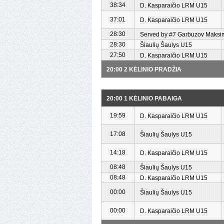
38:34
D. Kasparaičio LRM U15
37:01
D. Kasparaičio LRM U15
28:30
Served by #7 Garbuzov Maksim
28:30
Šiaulių Šaulys U15
27:50
D. Kasparaičio LRM U15
20:00 2 KĖLINIO PRADŽIA
20:00 1 KĖLINIO PABAIGA
19:59
D. Kasparaičio LRM U15
17:08
Šiaulių Šaulys U15
14:18
D. Kasparaičio LRM U15
08:48
Šiaulių Šaulys U15
08:48
D. Kasparaičio LRM U15
00:00
Šiaulių Šaulys U15
00:00
D. Kasparaičio LRM U15