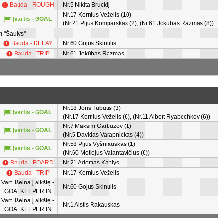
Bauda - ROUGH
Nr.5 Nikita Bruckij
Nr.17 Kernius Veželis (10)
Įvartis - GOAL
(Nr.21 Pijus Komparskas (2), (Nr.61 Jokūbas Razmas (8))
 "Šaulys"
Bauda - DELAY
Nr.60 Gojus Skinulis
Bauda - TRIP
Nr.61 Jokūbas Razmas
Nr.18 Joris Tubutis (3)
Įvartis - GOAL
(Nr.17 Kernius Veželis (6), (Nr.11 Albert Ryabechkov (6))
Nr.7 Maksim Garbuzov (1)
Įvartis - GOAL
(Nr.5 Davidas Varapnickas (4))
Nr.58 Pijus Vyšniauskas (1)
Įvartis - GOAL
(Nr.60 Motiejus Valantavičius (6))
Bauda - BOARD
Nr.21 Adomas Kablys
Bauda - TRIP
Nr.17 Kernius Veželis
Vart. išeina į aikštę -
Nr.60 Gojus Skinulis
GOALKEEPER IN
Vart. išeina į aikštę -
Nr.1 Aistis Rakauskas
GOALKEEPER IN