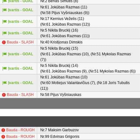
Įvartis - GOAL
Nr.2 Benas Simutis (8)
Nr.61 Jokūbas Razmas (11)
Įvartis - GOAL
(Nr.58 Pijus Vyšniauskas (9))
Nr.17 Kernius Veželis (11)
Įvartis - GOAL
(Nr.61 Jokūbas Razmas (12))
Nr.5 Nikita Bruckij (16)
Įvartis - GOAL
(Nr.61 Jokūbas Razmas (11))
Bauda - SLASH
Nr.40 Kristijonas Dimskis
Nr.5 Nikita Bruckij (15)
Įvartis - GOAL
(Nr.61 Jokūbas Razmas (10), (Nr.51 Mykolas Razmas
(7))
Nr.5 Nikita Bruckij (14)
Įvartis - GOAL
(Nr.61 Jokūbas Razmas (9), (Nr.51 Mykolas Razmas (6))
Nr.61 Jokūbas Razmas (10)
Įvartis - GOAL
(Nr.60 Motiejus Valantavičius (7), (Nr.18 Joris Tubutis
(11))
Bauda - SLASH
Nr.58 Pijus Vyšniauskas
Bauda - ROUGH
Nr.7 Maksim Garbuzov
Bauda - ROUGH
Nr.99 Edvinas Grigonis