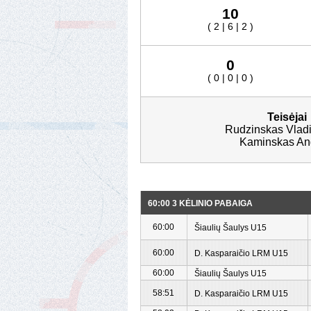
10
( 2 | 6 | 2 )
0
( 0 | 0 | 0 )
Teisėjai
Rudzinskas Vladi
Kaminskas An
60:00 3 KĖLINIO PABAIGA
60:00
Šiaulių Šaulys U15
60:00
D. Kasparaičio LRM U15
60:00
Šiaulių Šaulys U15
58:51
D. Kasparaičio LRM U15