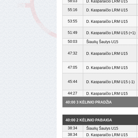
58:03
D. Kasparaičio LRM U15
55:16
D. Kasparaičio LRM U15
53:55
D. Kasparaičio LRM U15
51:49
D. Kasparaičio LRM U15 (+1)
50:03
Šiaulių Šaulys U15
47:32
D. Kasparaičio LRM U15
47:05
D. Kasparaičio LRM U15
45:44
D. Kasparaičio LRM U15 (-1)
44:27
D. Kasparaičio LRM U15
40:00 3 KĖLINIO PRADŽIA
40:00 2 KĖLINIO PABAIGA
38:34
Šiaulių Šaulys U15
38:34
D. Kasparaičio LRM U15