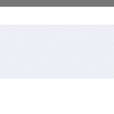
io lyga,
Vykdantysis direktorius
Remigijus Valickas,