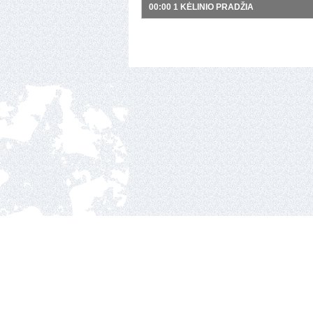
00:00 1 KĖLINIO PRADŽIA
Nacionalinė ledo ritul
Ozo g.25, Vilnius.
2010 © hockey Lietuva