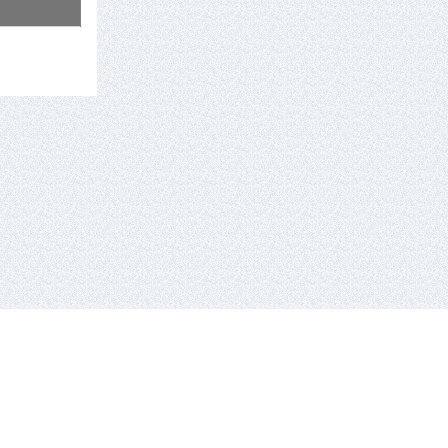
tel.: +370 659 44286.
El. paštas: info eta hockey.lt
e-solution:
gaumina