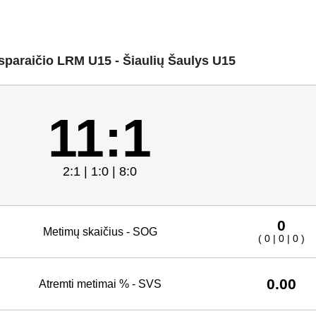
sparaičio LRM U15 - Šiaulių Šaulys U15
11:1
2:1 | 1:0 | 8:0
0
Metimų skaičius - SOG
( 0 | 0 | 0 )
0.00
Atremti metimai % - SVS