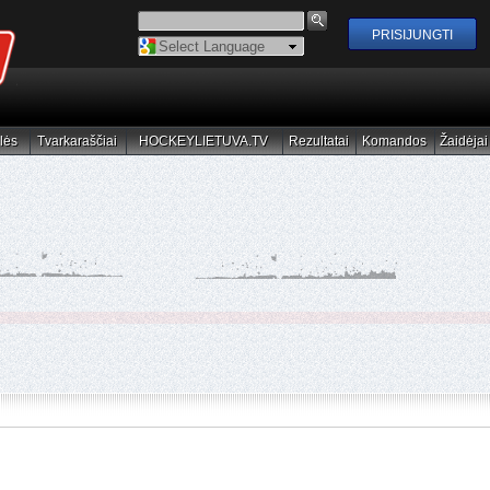
Powered by
Translate
lės
Tvarkaraščiai
HOCKEYLIETUVA.TV
Rezultatai
Komandos
Žaidėjai
elės
Tvarkaraščiai
HOCKEYLIETUVA.TV
Rezultatai
Komandos
Žaidėjai