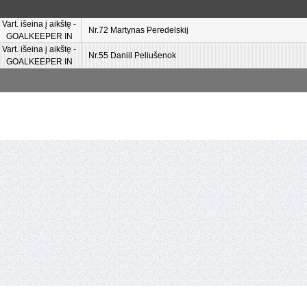
Vart. išeina į aikštę -
Nr.72 Martynas Peredelskij
GOALKEEPER IN
Vart. išeina į aikštę -
Nr.55 Daniil Peliušenok
GOALKEEPER IN