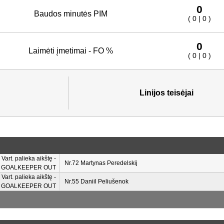
0
Baudos minutės PIM
( 0 | 0 )
0
Laimėti įmetimai - FO %
( 0 | 0 )
Linijos teisėjai
Vart. palieka aikštę -
Nr.72 Martynas Peredelskij
GOALKEEPER OUT
Vart. palieka aikštę -
Nr.55 Daniil Peliušenok
GOALKEEPER OUT