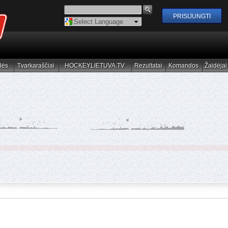
Powered by
Translate
lės
Tvarkaraščiai
HOCKEYLIETUVA.TV
Rezultatai
Komandos
Žaidėjai
elės
Tvarkaraščiai
HOCKEYLIETUVA.TV
Rezultatai
Komandos
Žaidėjai