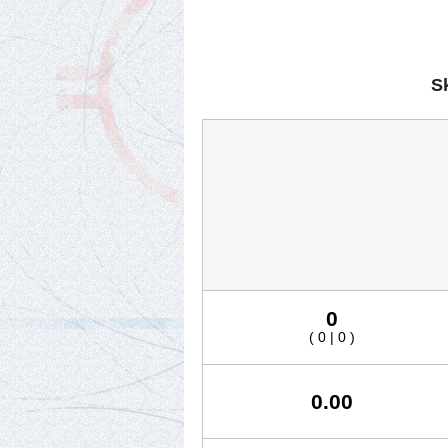
S
0
( 0 | 0 )
0.00