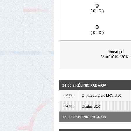
0
( 0 | 0 )
0
( 0 | 0 )
Teisėjai
Marčiūtė Rūta
24:00 2 KĖLINIO PABAIGA
24:00
D. Kasparaičio LRM U10
24:00
Skatas U10
12:00 2 KĖLINIO PRADŽIA