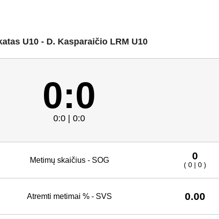
katas U10 - D. Kasparaičio LRM U10
0:0
0:0 | 0:0
0
Metimų skaičius - SOG
( 0 | 0 )
0.00
Atremti metimai % - SVS