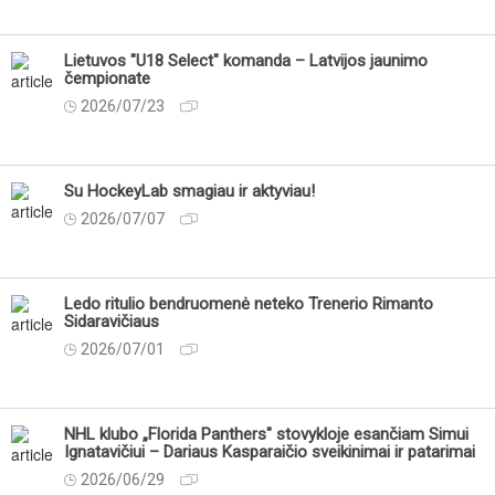
Lietuvos "U18 Select" komanda – Latvijos jaunimo
čempionate
2026/07/23
Su HockeyLab smagiau ir aktyviau!
2026/07/07
Ledo ritulio bendruomenė neteko Trenerio Rimanto
Sidaravičiaus
2026/07/01
NHL klubo „Florida Panthers" stovykloje esančiam Simui
Ignatavičiui – Dariaus Kasparaičio sveikinimai ir patarimai
2026/06/29