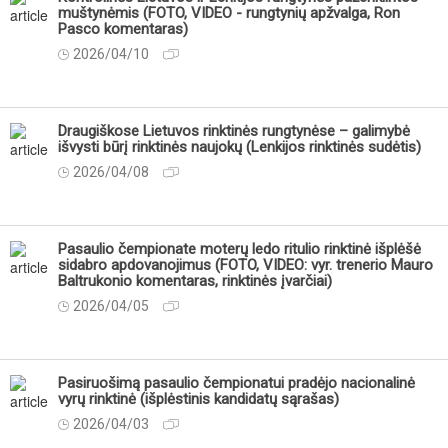
muštynėmis (FOTO, VIDEO - rungtynių apžvalga, Ron
Pasco komentaras)
2026/04/10
Draugiškose Lietuvos rinktinės rungtynėse – galimybė
išvysti būrį rinktinės naujokų (Lenkijos rinktinės sudėtis)
2026/04/08
Pasaulio čempionate moterų ledo ritulio rinktinė išplėšė
sidabro apdovanojimus (FOTO, VIDEO: vyr. trenerio Mauro
Baltrukonio komentaras, rinktinės įvarčiai)
2026/04/05
Pasiruošimą pasaulio čempionatui pradėjo nacionalinė
vyrų rinktinė (išplėstinis kandidatų sąrašas)
2026/04/03