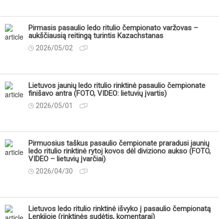
Pirmasis pasaulio ledo ritulio čempionato varžovas –
aukščiausią reitingą turintis Kazachstanas
2026/05/02
Lietuvos jaunių ledo ritulio rinktinė pasaulio čempionate
finišavo antra (FOTO, VIDEO: lietuvių įvartis)
2026/05/01
Pirmuosius taškus pasaulio čempionate praradusi jaunių
ledo ritulio rinktinė rytoj kovos dėl diviziono aukso (FOTO,
VIDEO – lietuvių įvarčiai)
2026/04/30
Lietuvos ledo ritulio rinktinė išvyko į pasaulio čempionatą
Lenkijoje (rinktinės sudėtis, komentarai)