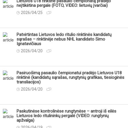
Lietuvos U18 rinktinė pasaulio čempionatą pradėjo
neįtikėtina pergale (FOTO, VIDEO: lietuvių įvarčiai)
2026/04/25
Patvirtintas Lietuvos ledo ritulio rinktinės kandidatų
sąrašas – rinktinėje nebus NHL kandidato Simo
Ignatavičiaus
2026/04/20
Pasiruošimą pasaulio čempionatui pradėjo Lietuvos U18
rinktinė (kandidatų sąrašas, rungtynių grafikas, tiesioginės
transliacijos)
2026/04/20
Paskutinėse kontrolinėse rungtynėse – antroji iš eilės
Lietuvos ledo ritulininkų pergalė (VIDEO: rungtynių
apžvalga)
2026/04/19