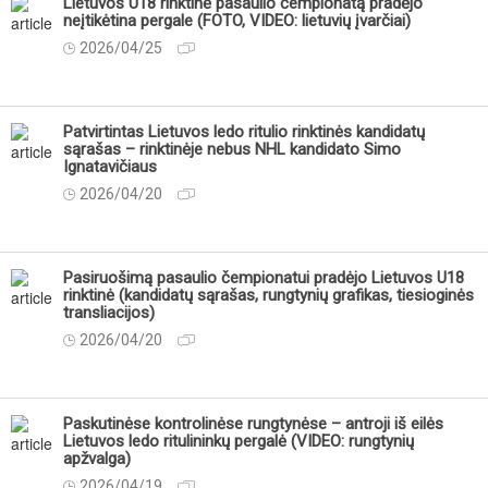
Lietuvos U18 rinktinė pasaulio čempionatą pradėjo
neįtikėtina pergale (FOTO, VIDEO: lietuvių įvarčiai)
2026/04/25
Patvirtintas Lietuvos ledo ritulio rinktinės kandidatų
sąrašas – rinktinėje nebus NHL kandidato Simo
Ignatavičiaus
2026/04/20
Pasiruošimą pasaulio čempionatui pradėjo Lietuvos U18
rinktinė (kandidatų sąrašas, rungtynių grafikas, tiesioginės
transliacijos)
2026/04/20
Paskutinėse kontrolinėse rungtynėse – antroji iš eilės
Lietuvos ledo ritulininkų pergalė (VIDEO: rungtynių
apžvalga)
2026/04/19