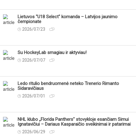
Lietuvos "U18 Select" komanda – Latvijos jaunimo
čempionate
2026/07/23
Su HockeyLab smagiau ir aktyviau!
2026/07/07
Ledo ritulio bendruomenė neteko Trenerio Rimanto
Sidaravičiaus
2026/07/01
NHL klubo „Florida Panthers" stovykloje esančiam Simui
Ignatavičiui – Dariaus Kasparaičio sveikinimai ir patarimai
2026/06/29