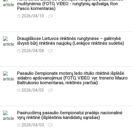
muštynėmis (FOTO, VIDEO - rungtynių apžvalga, Ron
Pasco komentaras)
2026/04/10
Draugiškose Lietuvos rinktinės rungtynėse – galimybė
išvysti būrį rinktinės naujokų (Lenkijos rinktinės sudėtis)
2026/04/08
Pasaulio čempionate moterų ledo ritulio rinktinė išplėšė
sidabro apdovanojimus (FOTO, VIDEO: vyr. trenerio Mauro
Baltrukonio komentaras, rinktinės įvarčiai)
2026/04/05
Pasiruošimą pasaulio čempionatui pradėjo nacionalinė
vyrų rinktinė (išplėstinis kandidatų sąrašas)
2026/04/03