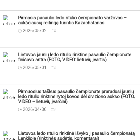
Pirmasis pasaulio ledo ritulio čempionato varžovas –
aukščiausią reitingą turintis Kazachstanas
2026/05/02
Lietuvos jaunių ledo ritulio rinktinė pasaulio čempionate
finišavo antra (FOTO, VIDEO: lietuvių įvartis)
2026/05/01
Pirmuosius taškus pasaulio čempionate praradusi jaunių
ledo ritulio rinktinė rytoj kovos dėl diviziono aukso (FOTO,
VIDEO – lietuvių įvarčiai)
2026/04/30
Lietuvos ledo ritulio rinktinė išvyko į pasaulio čempionatą
Lenkijoje (rinktinės sudėtis, komentarai)