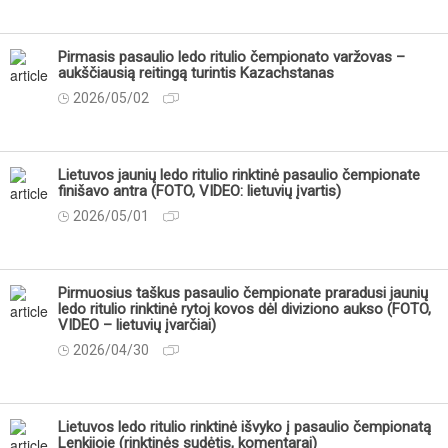
Pirmasis pasaulio ledo ritulio čempionato varžovas –
aukščiausią reitingą turintis Kazachstanas
2026/05/02
Lietuvos jaunių ledo ritulio rinktinė pasaulio čempionate
finišavo antra (FOTO, VIDEO: lietuvių įvartis)
2026/05/01
Pirmuosius taškus pasaulio čempionate praradusi jaunių
ledo ritulio rinktinė rytoj kovos dėl diviziono aukso (FOTO,
VIDEO – lietuvių įvarčiai)
2026/04/30
Lietuvos ledo ritulio rinktinė išvyko į pasaulio čempionatą
Lenkijoje (rinktinės sudėtis, komentarai)