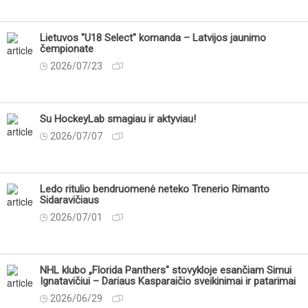
Lietuvos "U18 Select" komanda – Latvijos jaunimo
čempionate
2026/07/23
Su HockeyLab smagiau ir aktyviau!
2026/07/07
Ledo ritulio bendruomenė neteko Trenerio Rimanto
Sidaravičiaus
2026/07/01
NHL klubo „Florida Panthers" stovykloje esančiam Simui
Ignatavičiui – Dariaus Kasparaičio sveikinimai ir patarimai
2026/06/29