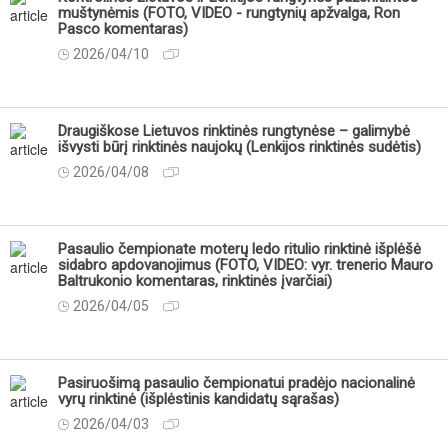
muštynėmis (FOTO, VIDEO - rungtynių apžvalga, Ron
Pasco komentaras)
2026/04/10
Draugiškose Lietuvos rinktinės rungtynėse – galimybė
išvysti būrį rinktinės naujokų (Lenkijos rinktinės sudėtis)
2026/04/08
Pasaulio čempionate moterų ledo ritulio rinktinė išplėšė
sidabro apdovanojimus (FOTO, VIDEO: vyr. trenerio Mauro
Baltrukonio komentaras, rinktinės įvarčiai)
2026/04/05
Pasiruošimą pasaulio čempionatui pradėjo nacionalinė
vyrų rinktinė (išplėstinis kandidatų sąrašas)
2026/04/03