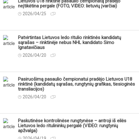
Lietuvos U18 rinktinė pasaulio čempionatą pradėjo
neįtikėtina pergale (FOTO, VIDEO: lietuvių įvarčiai)
2026/04/25
Patvirtintas Lietuvos ledo ritulio rinktinės kandidatų
sąrašas – rinktinėje nebus NHL kandidato Simo
Ignatavičiaus
2026/04/20
Pasiruošimą pasaulio čempionatui pradėjo Lietuvos U18
rinktinė (kandidatų sąrašas, rungtynių grafikas, tiesioginės
transliacijos)
2026/04/20
Paskutinėse kontrolinėse rungtynėse – antroji iš eilės
Lietuvos ledo ritulininkų pergalė (VIDEO: rungtynių
apžvalga)
2026/04/19