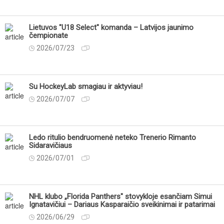
Lietuvos "U18 Select" komanda – Latvijos jaunimo
čempionate
2026/07/23
Su HockeyLab smagiau ir aktyviau!
2026/07/07
Ledo ritulio bendruomenė neteko Trenerio Rimanto
Sidaravičiaus
2026/07/01
NHL klubo „Florida Panthers" stovykloje esančiam Simui
Ignatavičiui – Dariaus Kasparaičio sveikinimai ir patarimai
2026/06/29