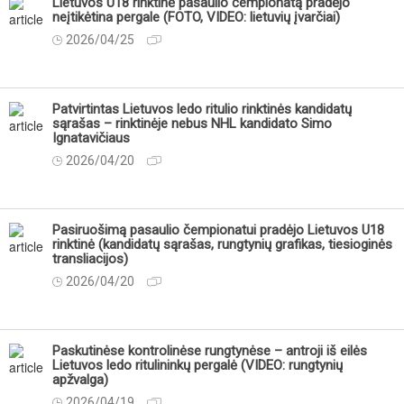
Lietuvos U18 rinktinė pasaulio čempionatą pradėjo
neįtikėtina pergale (FOTO, VIDEO: lietuvių įvarčiai)
2026/04/25
Patvirtintas Lietuvos ledo ritulio rinktinės kandidatų
sąrašas – rinktinėje nebus NHL kandidato Simo
Ignatavičiaus
2026/04/20
Pasiruošimą pasaulio čempionatui pradėjo Lietuvos U18
rinktinė (kandidatų sąrašas, rungtynių grafikas, tiesioginės
transliacijos)
2026/04/20
Paskutinėse kontrolinėse rungtynėse – antroji iš eilės
Lietuvos ledo ritulininkų pergalė (VIDEO: rungtynių
apžvalga)
2026/04/19