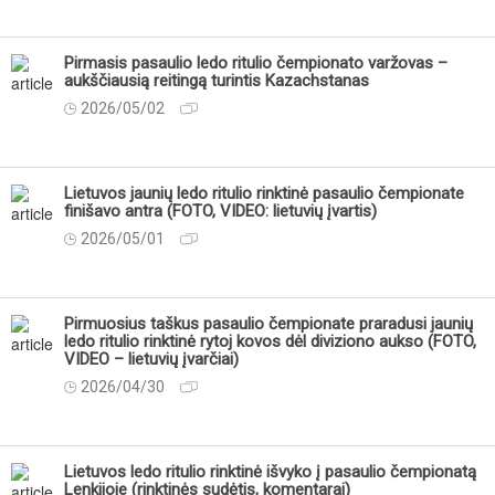
Pirmasis pasaulio ledo ritulio čempionato varžovas –
aukščiausią reitingą turintis Kazachstanas
2026/05/02
Lietuvos jaunių ledo ritulio rinktinė pasaulio čempionate
finišavo antra (FOTO, VIDEO: lietuvių įvartis)
2026/05/01
Pirmuosius taškus pasaulio čempionate praradusi jaunių
ledo ritulio rinktinė rytoj kovos dėl diviziono aukso (FOTO,
VIDEO – lietuvių įvarčiai)
2026/04/30
Lietuvos ledo ritulio rinktinė išvyko į pasaulio čempionatą
Lenkijoje (rinktinės sudėtis, komentarai)