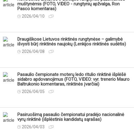
muštynėmis (FOTO, VIDEO - rungtynių apžvalga, Ron
Pasco komentaras)
2026/04/10
Draugiškose Lietuvos rinktinės rungtynėse – galimybė
išvysti būrį rinktinės naujokų (Lenkijos rinktinės sudėtis)
2026/04/08
Pasaulio čempionate moterų ledo ritulio rinktinė išplėšė
sidabro apdovanojimus (FOTO, VIDEO: vyr. trenerio Mauro
Baltrukonio komentaras, rinktinės įvarčiai)
2026/04/05
Pasiruošimą pasaulio čempionatui pradėjo nacionalinė
vyrų rinktinė (išplėstinis kandidatų sąrašas)
2026/04/03