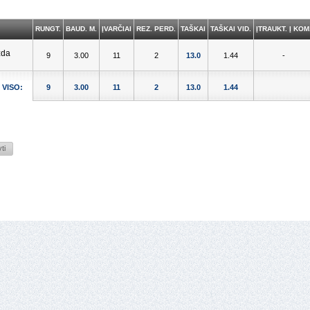
RUNGT.
BAUD. M.
ĮVARČIAI
REZ. PERD.
TAŠKAI
TAŠKAI VID.
ĮTRAUKT. Į KOM
9
3.00
11
2
13.0
1.44
-
VISO:
9
3.00
11
2
13.0
1.44