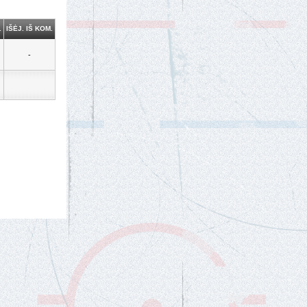
.
IŠĖJ. IŠ KOM.
-