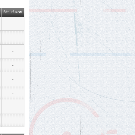
.
IŠĖJ. IŠ KOM.
-
-
-
-
-
-
-