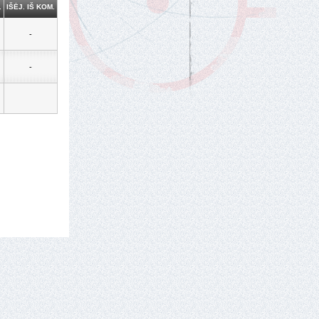
.
IŠĖJ. IŠ KOM.
-
-