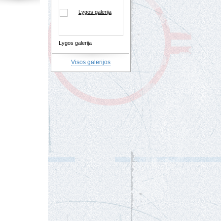
Lygos galerija
Visos galerijos