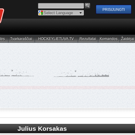
Powered by
Translate
lės
Tvarkaraščiai
HOCKEYLIETUVA.TV
Rezultatai
Komandos
Žaidėjai
elės
Tvarkaraščiai
HOCKEYLIETUVA.TV
Rezultatai
Komandos
Žaidėjai
Julius Korsakas