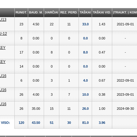
RUNGT.
BAUD. M.
ĮVARČIAI
REZ. PERD.
TAŠKAI
TAŠKAI VID.
ĮTRAUKT. Į KOM
23
4.50
22
11
33.0
1.43
2021-09-01
8
0.00
0
0
0.0
0.00
-
17
0.00
8
0
8.0
0.47
-
14
0.00
0
0
0.0
0.00
-
6
0.00
3
1
4.0
0.67
2022-09-01
26
4.00
3
7
10.0
0.38
2023-09-01
26
35.00
15
11
26.0
1.00
2024-08-30
VISO:
120
43.50
51
30
81.0
3.96