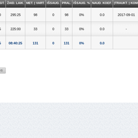
GT.
ŽAID. LAIK.
MET. Į VART.
IŠSAUG.
PRAL.
IŠSAUG. %
NAUD. KOEF.
ĮTRAUKT. Į KOM
0
295:25
98
0
98
0%
0.0
2017-09-01
5
225:00
33
0
33
0%
0.0
-
5
08:40:25
131
0
131
0%
0.0