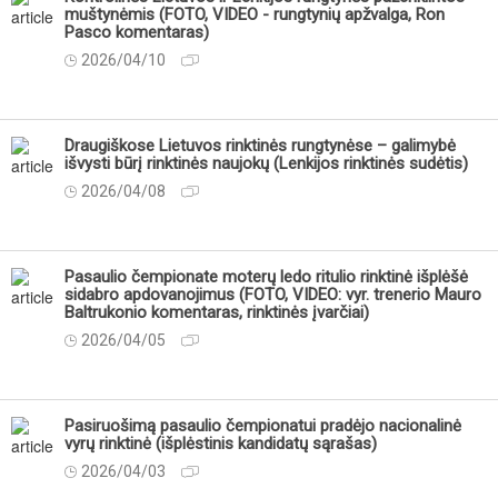
muštynėmis (FOTO, VIDEO - rungtynių apžvalga, Ron
Pasco komentaras)
2026/04/10
Draugiškose Lietuvos rinktinės rungtynėse – galimybė
išvysti būrį rinktinės naujokų (Lenkijos rinktinės sudėtis)
2026/04/08
Pasaulio čempionate moterų ledo ritulio rinktinė išplėšė
sidabro apdovanojimus (FOTO, VIDEO: vyr. trenerio Mauro
Baltrukonio komentaras, rinktinės įvarčiai)
2026/04/05
Pasiruošimą pasaulio čempionatui pradėjo nacionalinė
vyrų rinktinė (išplėstinis kandidatų sąrašas)
2026/04/03