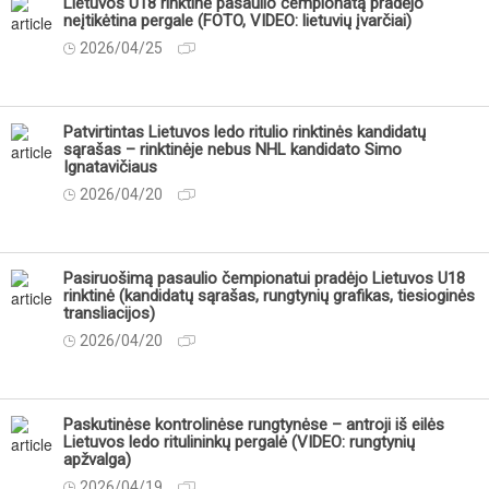
Lietuvos U18 rinktinė pasaulio čempionatą pradėjo
neįtikėtina pergale (FOTO, VIDEO: lietuvių įvarčiai)
2026/04/25
Patvirtintas Lietuvos ledo ritulio rinktinės kandidatų
sąrašas – rinktinėje nebus NHL kandidato Simo
Ignatavičiaus
2026/04/20
Pasiruošimą pasaulio čempionatui pradėjo Lietuvos U18
rinktinė (kandidatų sąrašas, rungtynių grafikas, tiesioginės
transliacijos)
2026/04/20
Paskutinėse kontrolinėse rungtynėse – antroji iš eilės
Lietuvos ledo ritulininkų pergalė (VIDEO: rungtynių
apžvalga)
2026/04/19