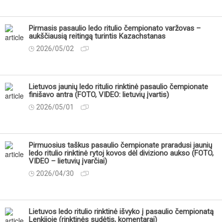
Pirmasis pasaulio ledo ritulio čempionato varžovas –
aukščiausią reitingą turintis Kazachstanas
2026/05/02
Lietuvos jaunių ledo ritulio rinktinė pasaulio čempionate
finišavo antra (FOTO, VIDEO: lietuvių įvartis)
2026/05/01
Pirmuosius taškus pasaulio čempionate praradusi jaunių
ledo ritulio rinktinė rytoj kovos dėl diviziono aukso (FOTO,
VIDEO – lietuvių įvarčiai)
2026/04/30
Lietuvos ledo ritulio rinktinė išvyko į pasaulio čempionatą
Lenkijoje (rinktinės sudėtis, komentarai)