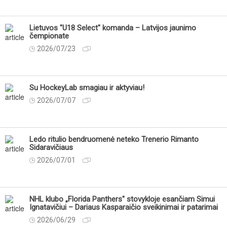
Lietuvos "U18 Select" komanda – Latvijos jaunimo
čempionate
2026/07/23
Su HockeyLab smagiau ir aktyviau!
2026/07/07
Ledo ritulio bendruomenė neteko Trenerio Rimanto
Sidaravičiaus
2026/07/01
NHL klubo „Florida Panthers" stovykloje esančiam Simui
Ignatavičiui – Dariaus Kasparaičio sveikinimai ir patarimai
2026/06/29