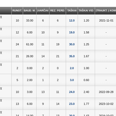
RUNGT.
BAUD. M.
ĮVARČIAI
REZ. PERD.
TAŠKAI
TAŠKAI VID.
ĮTRAUKT. Į KOM
10
33.00
6
6
12.0
1.20
2021-11-01
12
6.00
10
9
19.0
1.58
-
24
61.00
11
19
30.0
1.25
-
21
26.00
14
21
35.0
1.67
-
2
0.00
2
0
2.0
1.00
-
5
2.00
1
2
3.0
0.60
-
10
3.00
13
11
24.0
2.40
2022-09-28
13
6.00
9
14
23.0
1.77
2023-10-02
14
14.00
7
13
20.0
1.43
2024-10-02