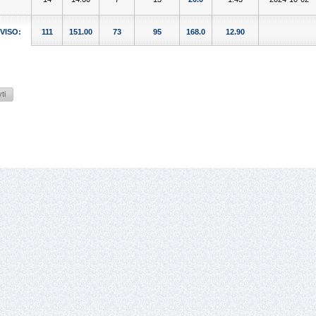
VISO:
111
151.00
73
95
168.0
12.90