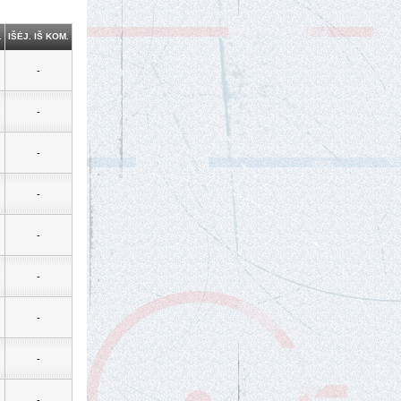
.
IŠĖJ. IŠ KOM.
-
-
-
-
-
-
-
-
-