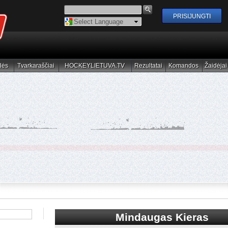
Powered by
Translate
lės
Tvarkaraščiai
HOCKEYLIETUVA.TV
Rezultatai
Komandos
Žaidėjai
elės
Tvarkaraščiai
HOCKEYLIETUVA.TV
Rezultatai
Komandos
Žaidėjai
Mindaugas Kieras