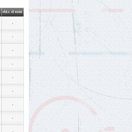
.
IŠĖJ. IŠ KOM.
-
-
-
-
-
-
-
-
-