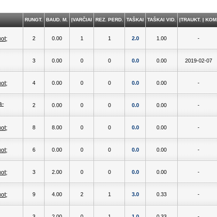
RUNGT.
BAUD. M.
ĮVARČIAI
REZ. PERD.
TAŠKAI
TAŠKAI VID.
ĮTRAUKT. Į KOM
2
0.00
1
1
2.0
1.00
-
3
0.00
0
0
0.0
0.00
2019-02-07
4
0.00
0
0
0.0
0.00
-
2
0.00
0
0
0.0
0.00
-
8
8.00
0
0
0.0
0.00
-
6
0.00
0
0
0.0
0.00
-
3
2.00
0
0
0.0
0.00
-
9
4.00
2
1
3.0
0.33
-
3
2.00
0
1
1.0
0.33
-