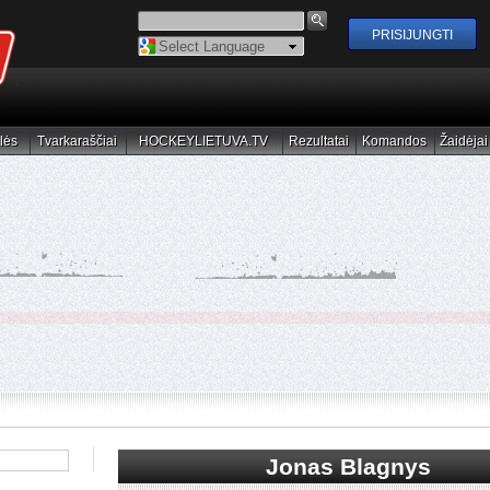
Powered by
Translate
lės
Tvarkaraščiai
HOCKEYLIETUVA.TV
Rezultatai
Komandos
Žaidėjai
elės
Tvarkaraščiai
HOCKEYLIETUVA.TV
Rezultatai
Komandos
Žaidėjai
Jonas Blagnys