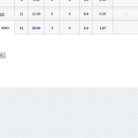
11
12.00
0
0
0.0
0.00
-
VISO:
51
28.00
3
3
6.0
1.67