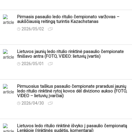
Pirmasis pasaulio ledo ritulio čempionato varžovas –
aukščiausią reitingą turintis Kazachstanas
2026/05/02
Lietuvos jaunių ledo ritulio rinktinė pasaulio čempionate
finišavo antra (FOTO, VIDEO: lietuvių įvartis)
2026/05/01
Pirmuosius taškus pasaulio čempionate praradusi jaunių
ledo ritulio rinktinė rytoj kovos dėl diviziono aukso (FOTO,
VIDEO – lietuvių įvarčiai)
2026/04/30
Lietuvos ledo ritulio rinktinė išvyko į pasaulio čempionatą
Lenkijoje (rinktinės sudėtis, komentarai)