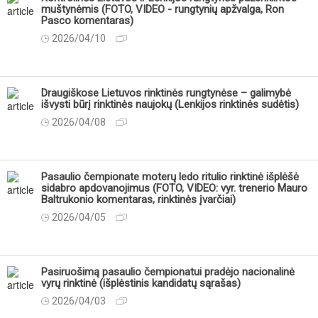
muštynėmis (FOTO, VIDEO - rungtynių apžvalga, Ron
Pasco komentaras)
2026/04/10
Draugiškose Lietuvos rinktinės rungtynėse – galimybė
išvysti būrį rinktinės naujokų (Lenkijos rinktinės sudėtis)
2026/04/08
Pasaulio čempionate moterų ledo ritulio rinktinė išplėšė
sidabro apdovanojimus (FOTO, VIDEO: vyr. trenerio Mauro
Baltrukonio komentaras, rinktinės įvarčiai)
2026/04/05
Pasiruošimą pasaulio čempionatui pradėjo nacionalinė
vyrų rinktinė (išplėstinis kandidatų sąrašas)
2026/04/03