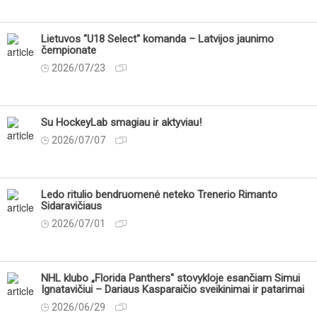
Lietuvos "U18 Select" komanda – Latvijos jaunimo
čempionate
2026/07/23
Su HockeyLab smagiau ir aktyviau!
2026/07/07
Ledo ritulio bendruomenė neteko Trenerio Rimanto
Sidaravičiaus
2026/07/01
NHL klubo „Florida Panthers" stovykloje esančiam Simui
Ignatavičiui – Dariaus Kasparaičio sveikinimai ir patarimai
2026/06/29