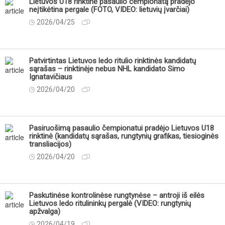
Lietuvos U18 rinktinė pasaulio čempionatą pradėjo
neįtikėtina pergale (FOTO, VIDEO: lietuvių įvarčiai)
2026/04/25
Patvirtintas Lietuvos ledo ritulio rinktinės kandidatų
sąrašas – rinktinėje nebus NHL kandidato Simo
Ignatavičiaus
2026/04/20
Pasiruošimą pasaulio čempionatui pradėjo Lietuvos U18
rinktinė (kandidatų sąrašas, rungtynių grafikas, tiesioginės
transliacijos)
2026/04/20
Paskutinėse kontrolinėse rungtynėse – antroji iš eilės
Lietuvos ledo ritulininkų pergalė (VIDEO: rungtynių
apžvalga)
2026/04/19