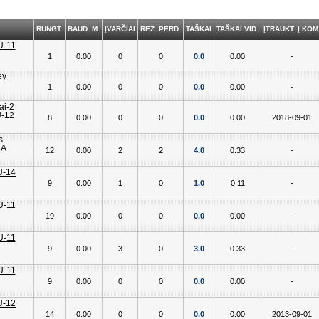
RUNGT.
BAUD. M.
ĮVARČIAI
REZ. PERD.
TAŠKAI
TAŠKAI VID.
ĮTRAUKT. Į KOM
1
0.00
0
0
0.0
0.00
-
1
0.00
0
0
0.0
0.00
-
8
0.00
0
0
0.0
0.00
2018-09-01
12
0.00
2
2
4.0
0.33
-
9
0.00
1
0
1.0
0.11
-
19
0.00
0
0
0.0
0.00
-
9
0.00
3
0
3.0
0.33
-
9
0.00
0
0
0.0
0.00
-
14
0.00
0
0
0.0
0.00
2013-09-01