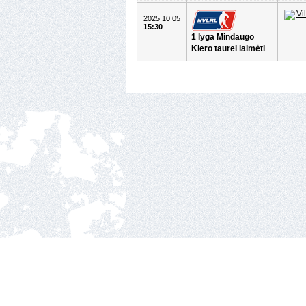
2025 10 05
15:30
1 lyga Mindaugo
Kiero taurei laimėti
Nacionalinė ledo ritul
Ozo g.25, Vilnius.
2010 © hockey Lietuva