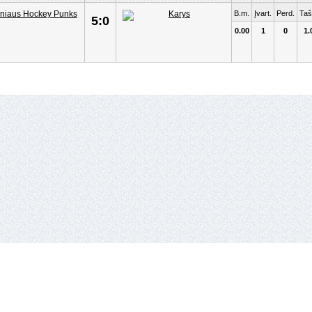
B.m.
Įvart.
Perd.
Taš
5:0
0.00
1
0
1.
io lyga,
Vykdantysis direktorius
Remigijus Valickas,