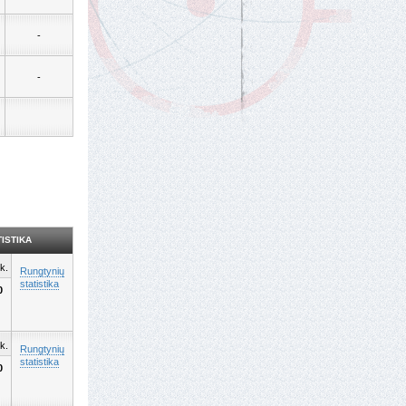
-
-
ISTIKA
k.
Rungtynių
statistika
0
k.
Rungtynių
statistika
0