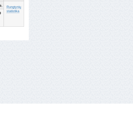
k.
Rungtynių
statistika
0
tel.: +370 659 44286.
El. paštas: info eta hockey.lt
e-solution:
gaumina