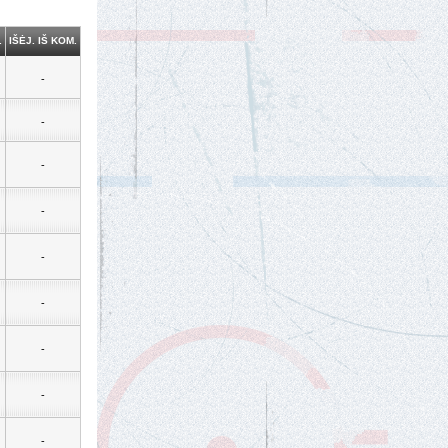
.
IŠĖJ. IŠ KOM.
-
-
-
-
-
-
-
-
-