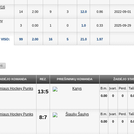
14
2.00
9
3
12.0
0.86
2022-09-01
3
0.00
1
0
1.0
0.33
2025-09-29
VISO:
99
2.00
16
5
21.0
1.97
AIDĖJO KOMANDA
REZ.
PRIEŠININKŲ KOMANDA
ŽAIDĖJO STAT
B.m.
Įvart.
Perd.
Taš
13:5
0.00
0
0
0.
B.m.
Įvart.
Perd.
Taš
8:7
0.00
0
0
0.