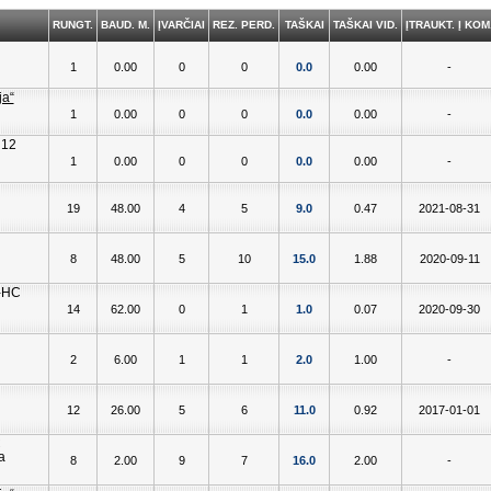
RUNGT.
BAUD. M.
ĮVARČIAI
REZ. PERD.
TAŠKAI
TAŠKAI VID.
ĮTRAUKT. Į KOM
1
0.00
0
0
0.0
0.00
-
1
0.00
0
0
0.0
0.00
-
1
0.00
0
0
0.0
0.00
-
19
48.00
4
5
9.0
0.47
2021-08-31
8
48.00
5
10
15.0
1.88
2020-09-11
14
62.00
0
1
1.0
0.07
2020-09-30
2
6.00
1
1
2.0
1.00
-
12
26.00
5
6
11.0
0.92
2017-01-01
8
2.00
9
7
16.0
2.00
-