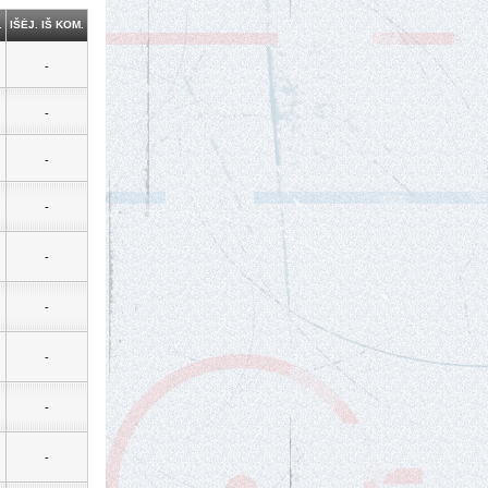
.
IŠĖJ. IŠ KOM.
-
-
-
-
-
-
-
-
-