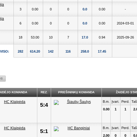
3
0.00
0
0
0.0
0.00
-
6
0.00
0
0
0.0
0.00
2024-03-01
18
53.00
10
7
17.0
0.94
2025-09-26
VISO:
282
614.20
142
116
258.0
17.45
AIDĖJO KOMANDA
REZ.
PRIEŠININKŲ KOMANDA
ŽAIDĖJO STAT
B.m.
Įvart.
Perd.
Taš
5:4
0.00
1
1
2.
B.m.
Įvart.
Perd.
Taš
5:1
2.00
0
0
0.