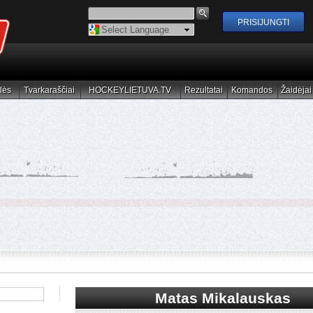
Powered by
Translate
lės
Tvarkaraščiai
HOCKEYLIETUVA.TV
Rezultatai
Komandos
Žaidėjai
elės
Tvarkaraščiai
HOCKEYLIETUVA.TV
Rezultatai
Komandos
Žaidėjai
Matas Mikalauskas