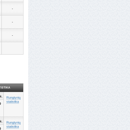
-
-
-
ISTIKA
k.
Rungtynių
statistika
0
k.
Rungtynių
statistika
0