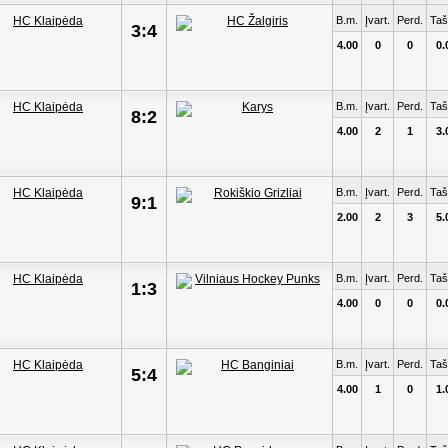
B.m.
Įvart.
Perd.
Taš
3:4
4.00
0
0
0.
B.m.
Įvart.
Perd.
Taš
8:2
4.00
2
1
3.
B.m.
Įvart.
Perd.
Taš
9:1
2.00
2
3
5.
B.m.
Įvart.
Perd.
Taš
1:3
4.00
0
0
0.
B.m.
Įvart.
Perd.
Taš
5:4
4.00
1
0
1.