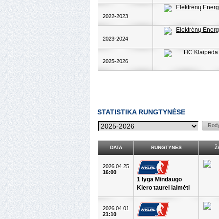
2022-2023
2023-2024
2025-2026
STATISTIKA RUNGTYNĖSE
DATA
RUNGTYNĖS
Ž
2026 04 25
16:00
1 lyga Mindaugo
Kiero taurei laimėti
2026 04 01
21:10