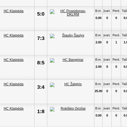
B.m.
Įvart.
Perd.
Taš
5:0
0.00
0
0
0.
B.m.
Įvart.
Perd.
Taš
7:3
2.00
0
1
1.
B.m.
Įvart.
Perd.
Taš
8:5
2.00
0
0
0.
B.m.
Įvart.
Perd.
Taš
3:4
25.00
0
0
0.
B.m.
Įvart.
Perd.
Taš
1:8
0.00
0
0
0.