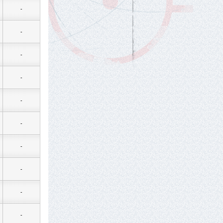
-
-
-
-
-
-
-
-
-
-