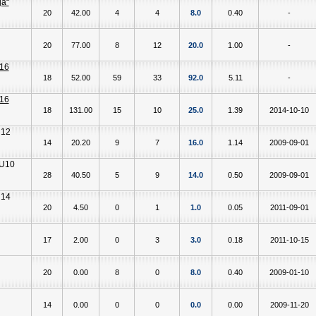
20
42.00
4
4
8.0
0.40
-
20
77.00
8
12
20.0
1.00
-
18
52.00
59
33
92.0
5.11
-
18
131.00
15
10
25.0
1.39
2014-10-10
14
20.20
9
7
16.0
1.14
2009-09-01
28
40.50
5
9
14.0
0.50
2009-09-01
20
4.50
0
1
1.0
0.05
2011-09-01
17
2.00
0
3
3.0
0.18
2011-10-15
20
0.00
8
0
8.0
0.40
2009-01-10
14
0.00
0
0
0.0
0.00
2009-11-20