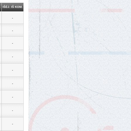
.
IŠĖJ. IŠ KOM.
-
-
-
-
-
-
-
-
-