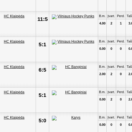
B.m.
Įvart.
Perd.
Taš
11:5
4.00
2
1
3.
B.m.
Įvart.
Perd.
Taš
5:1
0.00
0
0
0.
B.m.
Įvart.
Perd.
Taš
6:5
2.00
2
0
2.
B.m.
Įvart.
Perd.
Taš
5:1
0.00
2
0
2.
B.m.
Įvart.
Perd.
Taš
5:0
0.00
0
0
0.