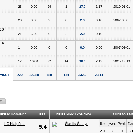
23
0.00
26
1
27.0
1.17
2010-01-01
20
0.00
2
0
2.0
0.10
2007-08-01
21
6.00
0
2
2.0
0.10
-
14
0.00
0
0
0.0
0.00
2007-09-01
17
16.00
22
14
36.0
2.12
2025-12-19
VISO:
222
122.80
188
144
332.0
23.14
AIDĖJO KOMANDA
REZ.
PRIEŠININKŲ KOMANDA
ŽAIDĖJO STAT
B.m.
Įvart.
Perd.
Taš
5:4
2.00
2
0
2.