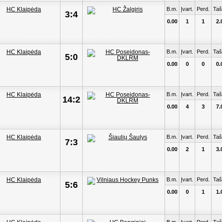
B.m.
Įvart.
Perd.
Taš
3:4
0.00
1
1
2.
B.m.
Įvart.
Perd.
Taš
5:0
0.00
0
0
0.
B.m.
Įvart.
Perd.
Taš
14:2
0.00
4
3
7.
B.m.
Įvart.
Perd.
Taš
7:3
0.00
2
1
3.
B.m.
Įvart.
Perd.
Taš
5:6
0.00
0
1
1.