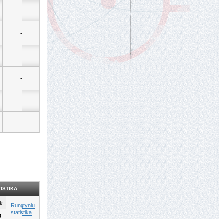
-
-
-
-
-
ISTIKA
k.
Rungtynių
statistika
0