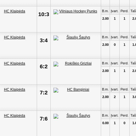
B.m.
Įvart.
Perd.
Taš
10:3
2.00
1
1
2.
B.m.
Įvart.
Perd.
Taš
3:4
2.00
0
1
1.
B.m.
Įvart.
Perd.
Taš
6:2
2.00
1
1
2.
B.m.
Įvart.
Perd.
Taš
7:2
2.00
2
1
3.
B.m.
Įvart.
Perd.
Taš
7:6
0.00
1
0
1.