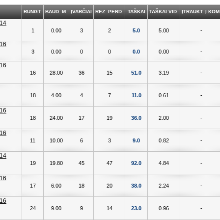
RUNGT.
BAUD. M.
ĮVARČIAI
REZ. PERD.
TAŠKAI
TAŠKAI VID.
ĮTRAUKT. Į KOM
1
0.00
3
2
5.0
5.00
-
3
0.00
0
0
0.0
0.00
-
16
28.00
36
15
51.0
3.19
-
18
4.00
4
7
11.0
0.61
-
18
24.00
17
19
36.0
2.00
-
11
10.00
6
3
9.0
0.82
-
19
19.80
45
47
92.0
4.84
-
17
6.00
18
20
38.0
2.24
-
24
9.00
9
14
23.0
0.96
-