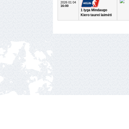
2026 01 04
16:00
1 lyga Mindaugo
Kiero taurei laimėti
Nacionalinė ledo ritul
Ozo g.25, Vilnius.
2010 © hockey Lietuva