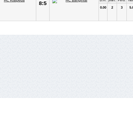
B.m.
Įvart.
Perd.
Taš
8:5
0.00
2
3
5.
io lyga,
Vykdantysis direktorius
Remigijus Valickas,