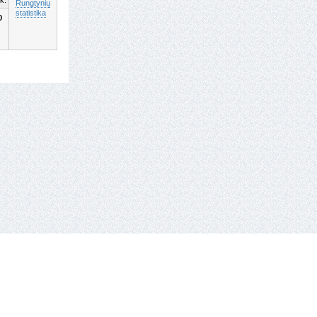
k.
Rungtynių
statistika
0
tel.: +370 659 44286.
El. paštas: info eta hockey.lt
e-solution:
gaumina